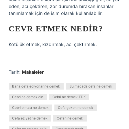
eden, acı çektiren, zor durumda bırakan insanları
tanımlamak için de isim olarak kullanılabilir.
CEVR ETMEK NEDIR?
Kötülük etmek, kızdırmak, acı çektirmek.
Tarih:
Makaleler
Bana cefa ediyorlar ne demek
Bulmacada cefa ne demek
Cebri ne demek din
Cebri ne demek TDK
Cebri olması ne demek
Cefa çeken ne demek
Cefa eziyet ne demek
Cefan ne demek
Cefer ne anlama gelir
Cevr etmek nedir