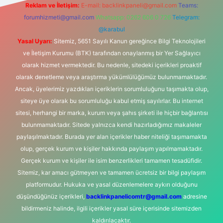
Reklam ve İletişim:
E-mail:
backlinkpaneli@gmail.com
Teams:
forumhizmeti@gmail.com
Whatsapp: 0262 606 0 726
Telegram:
@karabul
Yasal Uyarı:
Sitemiz, 5651 Sayılı Kanun gereğince Bilgi Teknolojileri
ve İletişim Kurumu (BTK) tarafından onaylanmış bir Yer Sağlayıcı
olarak hizmet vermektedir. Bu nedenle, sitedeki içerikleri proaktif
olarak denetleme veya araştırma yükümlülüğümüz bulunmamaktadır.
Ancak, üyelerimiz yazdıkları içeriklerin sorumluluğunu taşımakta olup,
siteye üye olarak bu sorumluluğu kabul etmiş sayılırlar. Bu internet
sitesi, herhangi bir marka, kurum veya şahıs şirketi ile hiçbir bağlantısı
bulunmamaktadır. Sitede yalnızca kendi hazırladığımız makaleler
paylaşılmaktadır. Burada yer alan içerikler haber niteliği taşımamakta
olup, gerçek kurum ve kişiler hakkında paylaşım yapılmamaktadır.
Gerçek kurum ve kişiler ile isim benzerlikleri tamamen tesadüfidir.
Sitemiz, kar amacı gütmeyen ve tamamen ücretsiz bir bilgi paylaşım
platformudur. Hukuka ve yasal düzenlemelere aykırı olduğunu
düşündüğünüz içerikleri,
backlinkpanelicomtr@gmail.com
adresine
bildirmeniz halinde, ilgili içerikler yasal süre içerisinde sitemizden
kaldırılacaktır.