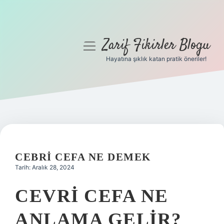
Zarif Fikirler Blogu
menüyü
aç
Hayatına şıklık katan pratik öneriler!
Anasayfa
Gizlilik Politikası
Yasal Uyarı
Hakkımızda
CEBRI CEFA NE DEMEK
Tarih: Aralık 28, 2024
CEVRI CEFA NE
ANLAMA GELIR?