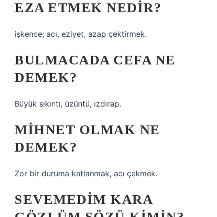
EZA ETMEK NEDIR?
işkence; acı, eziyet, azap çektirmek.
BULMACADA CEFA NE
DEMEK?
Büyük sıkıntı, üzüntü, ızdırap.
MIHNET OLMAK NE
DEMEK?
Zor bir duruma katlanmak, acı çekmek.
SEVEMEDIM KARA
GÖZLÜM SÖZÜ KIMIN?