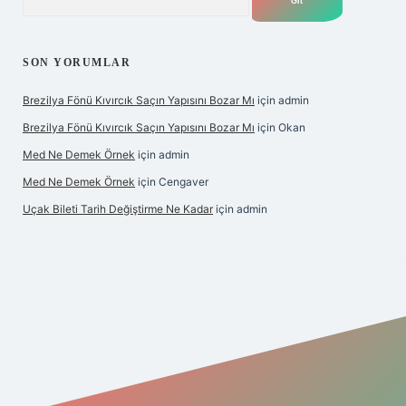
SON YORUMLAR
Brezilya Fönü Kıvırcık Saçın Yapısını Bozar Mı
için
admin
Brezilya Fönü Kıvırcık Saçın Yapısını Bozar Mı
için
Okan
Med Ne Demek Örnek
için
admin
Med Ne Demek Örnek
için
Cengaver
Uçak Bileti Tarih Değiştirme Ne Kadar
için
admin
nbet güncel
tulipbet giriş