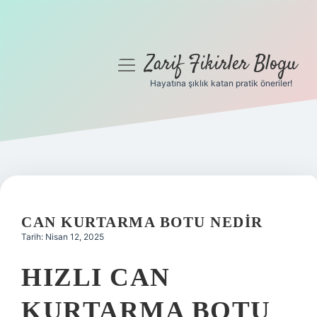
Zarif Fikirler Blogu
menüyü
aç
Hayatına şıklık katan pratik öneriler!
Anasayfa
Gizlilik Politikası
Yasal Uyarı
Hakkımızda
CAN KURTARMA BOTU NEDIR
Tarih: Nisan 12, 2025
HIZLI CAN
KURTARMA BOTU