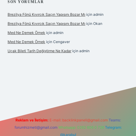
SON YORUMLAR
Brezilya Fönü Kıvırcık Saçın Yapısını Bozar Mı
için
admin
Brezilya Fönü Kıvırcık Saçın Yapısını Bozar Mı
için
Okan
Med Ne Demek Örnek
için
admin
Med Ne Demek Örnek
için
Cengaver
Uçak Bileti Tarih Değiştirme Ne Kadar
için
admin
nbet güncel
tulipbet giriş
Reklam ve İletişim:
E-mail:
backlinkpaneli@gmail.com
Teams:
forumhizmeti@gmail.com
Whatsapp: 0262 606 0 726
Telegram:
@karabul