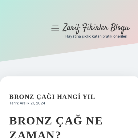
Zarif Fikirler Blogu
menüyü
aç
Hayatına şıklık katan pratik öneriler!
Anasayfa
Gizlilik Politikası
Yasal Uyarı
Hakkımızda
BRONZ ÇAĞI HANGI YIL
Tarih: Aralık 21, 2024
BRONZ ÇAĞ NE
ZAMAN?