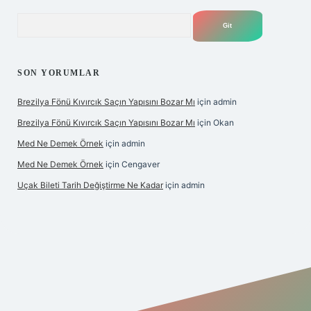
Arama
SON YORUMLAR
Brezilya Fönü Kıvırcık Saçın Yapısını Bozar Mı
için
admin
Brezilya Fönü Kıvırcık Saçın Yapısını Bozar Mı
için
Okan
Med Ne Demek Örnek
için
admin
Med Ne Demek Örnek
için
Cengaver
Uçak Bileti Tarih Değiştirme Ne Kadar
için
admin
hiltonbet güncel
tulipbet giriş