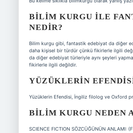
Bu kelime sıklıkla bilimkurgu olarak yanlış yazı
BILIM KURGU ILE FAN
NEDIR?
Bilim kurgu gibi, fantastik edebiyat da diğer 
daha kişisel bir türdür çünkü fikirlerle ilgili de
da diğer edebiyat türleriyle aynı şeyleri yapm
fikirlerle ilgili değildir.
YÜZÜKLERIN EFENDIS
Yüzüklerin Efendisi, İngiliz filolog ve Oxford p
BILIM KURGU NEDEN A
SCIENCE FICTION SÖZCÜĞÜNÜN ANLAMI: (Film, 