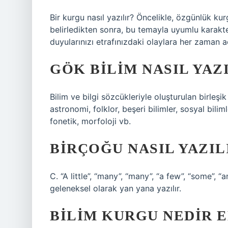
Bir kurgu nasıl yazılır? Öncelikle, özgünlük k
belirledikten sonra, bu temayla uyumlu karakte
duyularınızı etrafınızdaki olaylara her zaman
GÖK BILIM NASIL YAZ
Bilim ve bilgi sözcükleriyle oluşturulan birleşik 
astronomi, folklor, beşeri bilimler, sosyal bilimler
fonetik, morfoloji vb.
BIRÇOĞU NASIL YAZIL
C. “A little”, “many”, “many”, “a few”, “some”, “a
geleneksel olarak yan yana yazılır.
BILIM KURGU NEDIR 