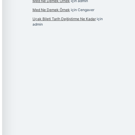
Med Ne Demek Örnek
için
admin
Med Ne Demek Örnek
için
Cengaver
Uçak Bileti Tarih Değiştirme Ne Kadar
için
admin