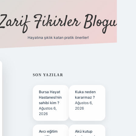
Zarif Fikirler Blogu
Hayatına şıklık katan pratik öneriler!
hiltonbet güncel
tulipbet giriş
SIDEBAR
SON YAZILAR
Bursa Hayat
Kuka neden
Hastanesi’nin
kararmaz ?
sahibi kim ?
Ağustos 6,
Ağustos 6,
2026
2026
Avcı eğitim
Akü kutup