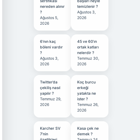
sertifikası
başları neyle
nereden alınır
temizlenir ?
?
Ağustos 3,
Ağustos 5,
2026
2026
6’nın kaç
45 ve 60’ın
böleni vardır
ortak katları
?
nelerdir ?
Ağustos 3,
Temmuz 30,
2026
2026
Twitter’da
Koç burcu
çekiliş nasıl
erkeği
yapılır ?
yatakta ne
Temmuz 29,
ister ?
2026
Temmuz 26,
2026
Karcher SV
Kasa çek ne
7’nin
demek ?
özellikleri
Temmuz 24,