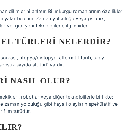
n dilimlerini anlatır. Bilimkurgu romanlarının özellikleri
ünyalar bulunur. Zaman yolculuğu veya psionik,
r vb. gibi yeni teknolojilerle ilgilenirler.
EL TÜRLERI NELERDIR?
onrası, ütopya/distopya, alternatif tarih, uzay
onsuz sayıda alt türü vardır.
I NASIL OLUR?
ekikleri, robotlar veya diğer teknolojilerle birlikte;
e zaman yolculuğu gibi hayali olayların spekülatif ve
r film türüdür.
ILIR?