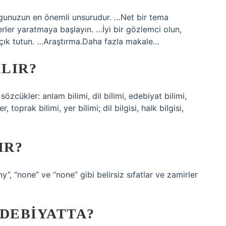
urgunuzun en önemli unsurudur. …Net bir tema
rler yaratmaya başlayın. …İyi bir gözlemci olun,
 açık tutun. …Araştırma.Daha fazla makale…
ILIR?
sözcükler: anlam bilimi, dil bilimi, edebiyat bilimi,
, toprak bilimi, yer bilimi; dil bilgisi, halk bilgisi,
IR?
ny”, “none” ve “none” gibi belirsiz sıfatlar ve zamirler
EDEBIYATTA?