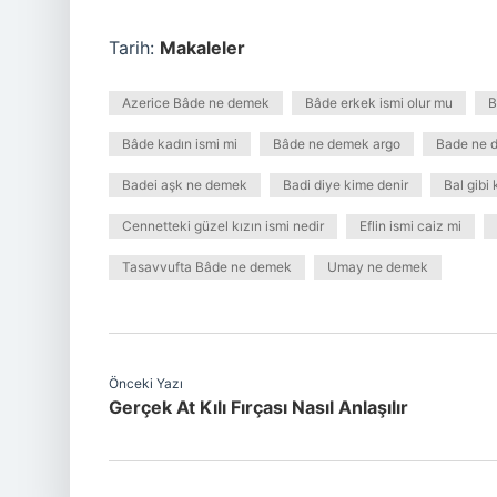
Tarih:
Makaleler
Azerice Bâde ne demek
Bâde erkek ismi olur mu
B
Bâde kadın ismi mi
Bâde ne demek argo
Bade ne 
Badei aşk ne demek
Badi diye kime denir
Bal gibi
Cennetteki güzel kızın ismi nedir
Eflin ismi caiz mi
Tasavvufta Bâde ne demek
Umay ne demek
Önceki Yazı
Gerçek At Kılı Fırçası Nasıl Anlaşılır