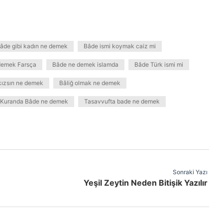
âde gibi kadın ne demek
Bâde ismi koymak caiz mi
demek Farsça
Bâde ne demek islamda
Bâde Türk ismi mi
 kızsın ne demek
Bâliğ olmak ne demek
Kuranda Bâde ne demek
Tasavvufta bade ne demek
Sonraki Yazı
Yeşil Zeytin Neden Bitişik Yazılır