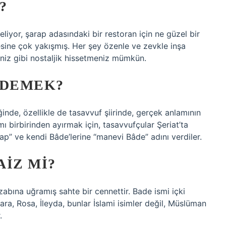
?
liyor, şarap adasındaki bir restoran için ne güzel bir
esine çok yakışmış. Her şey özenle ve zevkle inşa
iniz gibi nostaljik hissetmeniz mümkün.
 DEMEK?
nde, özellikle de tasavvuf şiirinde, gerçek anlamının
lamı birbirinden ayırmak için, tasavvufçular Şeriat’ta
ap” ve kendi Bâde’lerine “manevi Bâde” adını verdiler.
IZ MI?
zabına uğramış sahte bir cennettir. Bade ismi içki
lara, Rosa, İleyda, bunlar İslami isimler değil, Müslüman
.