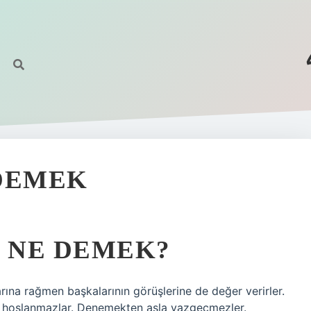
 DEMEK
N NE DEMEK?
na rağmen başkalarının görüşlerine de değer verirler.
an hoşlanmazlar. Denemekten asla vazgeçmezler.