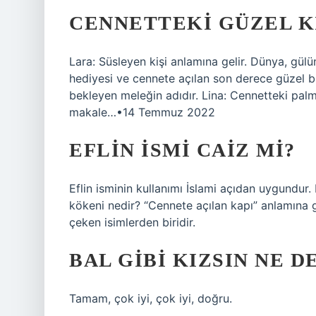
CENNETTEKI GÜZEL KI
Lara: Süsleyen kişi anlamına gelir. Dünya, gül
hediyesi ve cennete açılan son derece güzel bi
bekleyen meleğin adıdır. Lina: Cennetteki palm
makale…•14 Temmuz 2022
EFLIN ISMI CAIZ MI?
Eflin isminin kullanımı İslami açıdan uygundur. 
kökeni nedir? “Cennete açılan kapı” anlamına g
çeken isimlerden biridir.
BAL GIBI KIZSIN NE 
Tamam, çok iyi, çok iyi, doğru.