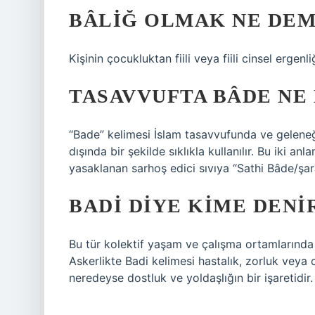
BÂLIĞ OLMAK NE DE
Kişinin çocukluktan fiili veya fiili cinsel ergenli
TASAVVUFTA BÂDE NE
“Bade” kelimesi İslam tasavvufunda ve geleneği
dışında bir şekilde sıklıkla kullanılır. Bu iki an
yasaklanan sarhoş edici sıvıya “Sathi Bâde/şar
BADI DIYE KIME DENI
Bu tür kolektif yaşam ve çalışma ortamlarında 
Askerlikte Badi kelimesi hastalık, zorluk vey
neredeyse dostluk ve yoldaşlığın bir işaretidir.