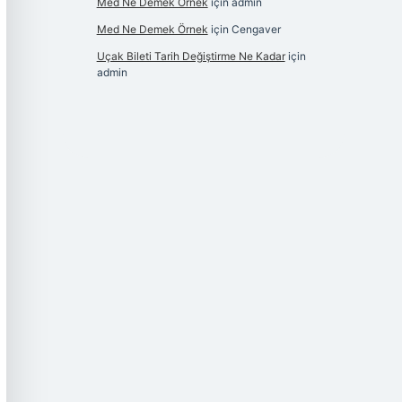
Med Ne Demek Örnek
için
admin
Med Ne Demek Örnek
için
Cengaver
Uçak Bileti Tarih Değiştirme Ne Kadar
için
admin