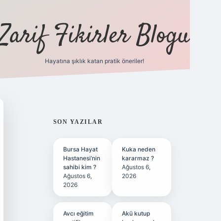
Zarif Fikirler Blogu
Hayatına şıklık katan pratik öneriler!
hiltonbet güncel
tulipbet giriş
SIDEBAR
SON YAZILAR
Bursa Hayat
Kuka neden
Hastanesi’nin
kararmaz ?
sahibi kim ?
Ağustos 6,
Ağustos 6,
2026
2026
Avcı eğitim
Akü kutup