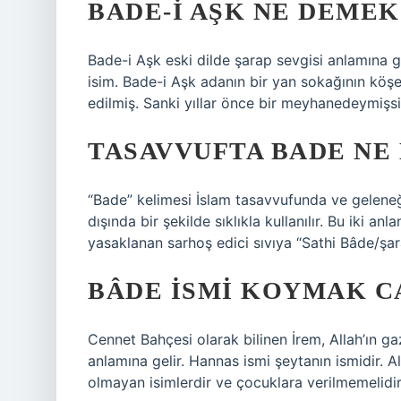
BADE-I AŞK NE DEMEK
Bade-i Aşk eski dilde şarap sevgisi anlamına ge
isim. Bade-i Aşk adanın bir yan sokağının köş
edilmiş. Sanki yıllar önce bir meyhanedeymişs
TASAVVUFTA BADE NE
“Bade” kelimesi İslam tasavvufunda ve geleneği
dışında bir şekilde sıklıkla kullanılır. Bu iki an
yasaklanan sarhoş edici sıvıya “Sathi Bâde/şar
BÂDE ISMI KOYMAK CA
Cennet Bahçesi olarak bilinen İrem, Allah’ın ga
anlamına gelir. Hannas ismi şeytanın ismidir. A
olmayan isimlerdir ve çocuklara verilmemelidir