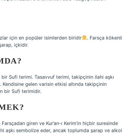
ızlar için en popüler isimlerden biridir
. Farsça kökenli
arap, içkidir.
MDA?
bir Sufi terimi. Tasavvuf terimi, takipçinin ilahi aşkı
Kendisine gelen varisin etkisi altında takipçinin
bir Sufi terimidir.
EMEK?
 Farsçadan giren ve Kur’an-ı Kerim’in hiçbir suresinde
lahi aşkı sembolize eder, ancak toplumda şarap ve alkol