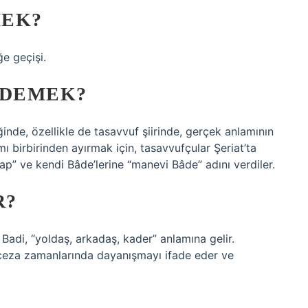
MEK?
ğe geçişi.
 DEMEK?
nde, özellikle de tasavvuf şiirinde, gerçek anlamının
lamı birbirinden ayırmak için, tasavvufçular Şeriat’ta
ap” ve kendi Bâde’lerine “manevi Bâde” adını verdiler.
R?
Badi, “yoldaş, arkadaş, kader” anlamına gelir.
a ceza zamanlarında dayanışmayı ifade eder ve