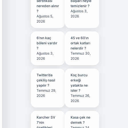
sertifikası
başları neyle
nereden alınır
temizlenir ?
?
Ağustos 3,
Ağustos 5,
2026
2026
6’nın kaç
45 ve 60’ın
böleni vardır
ortak katları
?
nelerdir ?
Ağustos 3,
Temmuz 30,
2026
2026
Twitter’da
Koç burcu
çekiliş nasıl
erkeği
yapılır ?
yatakta ne
Temmuz 29,
ister ?
2026
Temmuz 26,
2026
Karcher SV
Kasa çek ne
7’nin
demek ?
özellikleri
Temmuz 24,