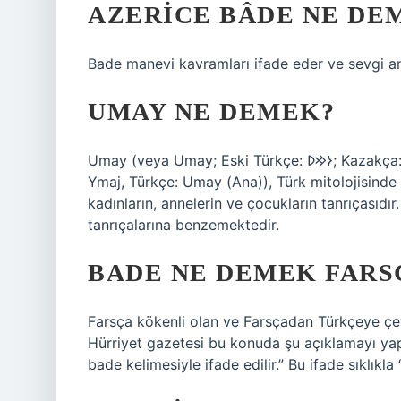
AZERICE BÂDE NE DE
Bade manevi kavramları ifade eder ve sevgi an
UMAY NE DEMEK?
Umay (veya Umay; Eski Türkçe: 𐰆𐰢𐰖; Kazakça: Ұмай aна, Umay ana; Rusça: Ума́й / Ымай, Umáj /
Ymaj, Türkçe: Umay (Ana)), Türk mitolojisinde v
kadınların, annelerin ve çocukların tanrıçasıdı
tanrıçalarına benzemektedir.
BADE NE DEMEK FARS
Farsça kökenli olan ve Farsçadan Türkçeye çev
Hürriyet gazetesi bu konuda şu açıklamayı yapar
bade kelimesiyle ifade edilir.” Bu ifade sıklıkla 