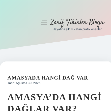
Zarif Fikirler Blogu
menüyü
aç
Hayatına şıklık katan pratik öneriler!
Anasayfa
Gizlilik Politikası
Yasal Uyarı
Hakkımızda
AMASYADA HANGI DAĞ VAR
Tarih: Ağustos 30, 2025
AMASYA’DA HANGI
DAĞLAR VAR?