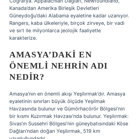
Coğrafya. Appalachian Dağları, Newfoundland,
Kanada’dan Amerika Birleşik Devletleri
Güneydoğu’daki Alabama eyaletine kadar uzanıyor.
Rangers, kaba ülkeleriyle, birçok zirveye, bir vadi
ve sırt ile milyonlarca jeolojik faaliyetle
karakterize.
AMASYA’DAKI EN
ÖNEMLI NEHRIN ADI
NEDIR?
Amasya’nın en önemli akışı Yeşilırmak’dır. Amasya
eyaletinin sınırları büyük ölçüde Yeşilmak
Havzasında bulunur ve Gümörhacörör Bölgesi’nin
bir kısmı Kuzırmak Havzası’nda bulunur. Yeşilırmak:
Sivas’ın Sussehri Bölgesi’nin güneybatısındaki Köse
Dağları’ndan doğan Yeşilırmak, 519 km
uzunluğundadır.