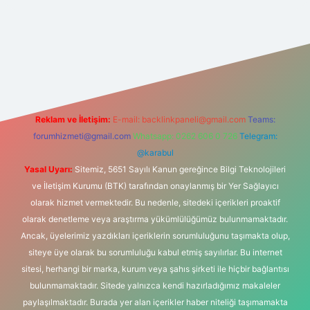
tonbet güncel
tulipbet giriş
Reklam ve İletişim:
E-mail:
backlinkpaneli@gmail.com
Teams:
forumhizmeti@gmail.com
Whatsapp: 0262 606 0 726
Telegram:
@karabul
Yasal Uyarı:
Sitemiz, 5651 Sayılı Kanun gereğince Bilgi Teknolojileri
ve İletişim Kurumu (BTK) tarafından onaylanmış bir Yer Sağlayıcı
olarak hizmet vermektedir. Bu nedenle, sitedeki içerikleri proaktif
olarak denetleme veya araştırma yükümlülüğümüz bulunmamaktadır.
Ancak, üyelerimiz yazdıkları içeriklerin sorumluluğunu taşımakta olup,
siteye üye olarak bu sorumluluğu kabul etmiş sayılırlar. Bu internet
sitesi, herhangi bir marka, kurum veya şahıs şirketi ile hiçbir bağlantısı
bulunmamaktadır. Sitede yalnızca kendi hazırladığımız makaleler
paylaşılmaktadır. Burada yer alan içerikler haber niteliği taşımamakta