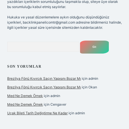
yazdıkları içeriklerin sorumluluğunu taşımakta olup, siteye üye olarak
bu sorumluluğu kabul etmiş sayılırlar.
Hukuka ve yasal düzenlemelere aykırı olduğunu düşündüğünüz
içerikleri,
backlinkpanelicomtr@gmail.com
adresine bildirmeniz halinde,
ilgili içerikler yasal süre içerisinde sitemizden kaldırılacaktır.
Arama
SON YORUMLAR
Brezilya Fönü Kıvırcık Saçın Yapısını Bozar Mı
için
admin
Brezilya Fönü Kıvırcık Saçın Yapısını Bozar Mı
için
Okan
Med Ne Demek Örnek
için
admin
Med Ne Demek Örnek
için
Cengaver
Uçak Bileti Tarih Değiştirme Ne Kadar
için
admin