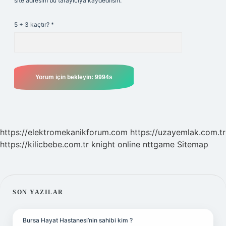
site adresim bu tarayıcıya kaydedilsin.
5 + 3 kaçtır?
*
https://elektromekanikforum.com
https://uzayemlak.com.tr
https://kilicbebe.com.tr
knight online
nttgame
Sitemap
SIDEBAR
SON YAZILAR
Bursa Hayat Hastanesi’nin sahibi kim ?