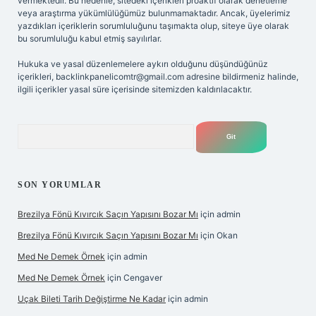
vermektedir. Bu nedenle, sitedeki içerikleri proaktif olarak denetleme
veya araştırma yükümlülüğümüz bulunmamaktadır. Ancak, üyelerimiz
yazdıkları içeriklerin sorumluluğunu taşımakta olup, siteye üye olarak
bu sorumluluğu kabul etmiş sayılırlar.
Hukuka ve yasal düzenlemelere aykırı olduğunu düşündüğünüz
içerikleri,
backlinkpanelicomtr@gmail.com
adresine bildirmeniz halinde,
ilgili içerikler yasal süre içerisinde sitemizden kaldırılacaktır.
Arama
SON YORUMLAR
Brezilya Fönü Kıvırcık Saçın Yapısını Bozar Mı
için
admin
Brezilya Fönü Kıvırcık Saçın Yapısını Bozar Mı
için
Okan
Med Ne Demek Örnek
için
admin
Med Ne Demek Örnek
için
Cengaver
Uçak Bileti Tarih Değiştirme Ne Kadar
için
admin