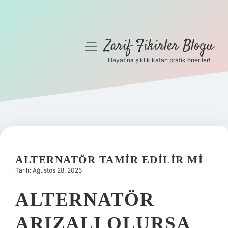
Zarif Fikirler Blogu
menüyü
aç
Hayatına şıklık katan pratik öneriler!
Anasayfa
Gizlilik Politikası
Yasal Uyarı
Hakkımızda
ALTERNATÖR TAMIR EDILIR MI
Tarih: Ağustos 28, 2025
ALTERNATÖR
ARIZALI OLURSA