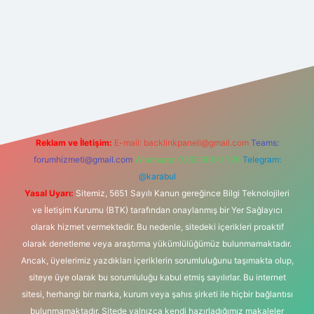
ltonbet güncel
tulipbet giriş
Reklam ve İletişim:
E-mail:
backlinkpaneli@gmail.com
Teams:
forumhizmeti@gmail.com
Whatsapp: 0262 606 0 726
Telegram:
@karabul
Yasal Uyarı:
Sitemiz, 5651 Sayılı Kanun gereğince Bilgi Teknolojileri
ve İletişim Kurumu (BTK) tarafından onaylanmış bir Yer Sağlayıcı
olarak hizmet vermektedir. Bu nedenle, sitedeki içerikleri proaktif
olarak denetleme veya araştırma yükümlülüğümüz bulunmamaktadır.
Ancak, üyelerimiz yazdıkları içeriklerin sorumluluğunu taşımakta olup,
siteye üye olarak bu sorumluluğu kabul etmiş sayılırlar. Bu internet
sitesi, herhangi bir marka, kurum veya şahıs şirketi ile hiçbir bağlantısı
bulunmamaktadır. Sitede yalnızca kendi hazırladığımız makaleler