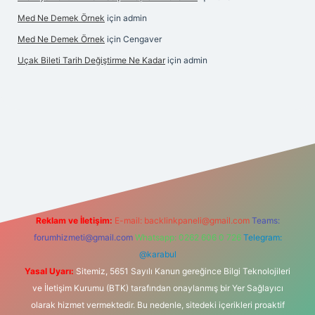
Med Ne Demek Örnek
için
admin
Med Ne Demek Örnek
için
Cengaver
Uçak Bileti Tarih Değiştirme Ne Kadar
için
admin
nbet güncel
tulipbet giriş
Reklam ve İletişim:
E-mail:
backlinkpaneli@gmail.com
Teams:
forumhizmeti@gmail.com
Whatsapp: 0262 606 0 726
Telegram:
@karabul
Yasal Uyarı:
Sitemiz, 5651 Sayılı Kanun gereğince Bilgi Teknolojileri
ve İletişim Kurumu (BTK) tarafından onaylanmış bir Yer Sağlayıcı
olarak hizmet vermektedir. Bu nedenle, sitedeki içerikleri proaktif