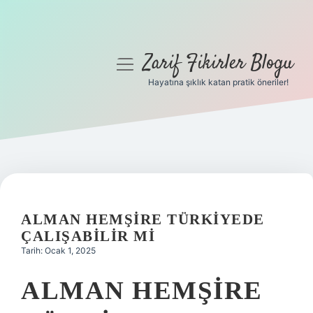
Zarif Fikirler Blogu
menüyü
aç
Hayatına şıklık katan pratik öneriler!
Anasayfa
Gizlilik Politikası
Yasal Uyarı
Hakkımızda
ALMAN HEMŞIRE TÜRKIYEDE
ÇALIŞABILIR MI
Tarih: Ocak 1, 2025
ALMAN HEMŞIRE