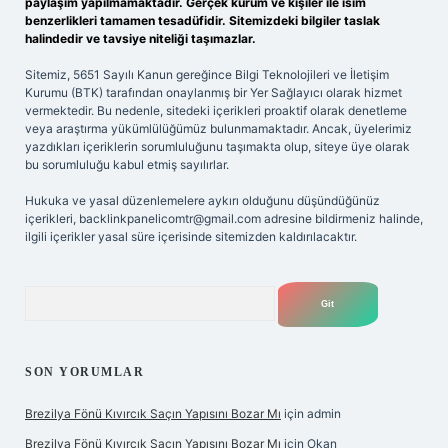
paylaşım yapılmamaktadır. Gerçek kurum ve kişiler ile isim
benzerlikleri tamamen tesadüfidir. Sitemizdeki bilgiler taslak
halindedir ve tavsiye niteliği taşımazlar.
Sitemiz, 5651 Sayılı Kanun gereğince Bilgi Teknolojileri ve İletişim
Kurumu (BTK) tarafından onaylanmış bir Yer Sağlayıcı olarak hizmet
vermektedir. Bu nedenle, sitedeki içerikleri proaktif olarak denetleme
veya araştırma yükümlülüğümüz bulunmamaktadır. Ancak, üyelerimiz
yazdıkları içeriklerin sorumluluğunu taşımakta olup, siteye üye olarak
bu sorumluluğu kabul etmiş sayılırlar.
Hukuka ve yasal düzenlemelere aykırı olduğunu düşündüğünüz
içerikleri,
backlinkpanelicomtr@gmail.com
adresine bildirmeniz halinde,
ilgili içerikler yasal süre içerisinde sitemizden kaldırılacaktır.
Arama
SON YORUMLAR
Brezilya Fönü Kıvırcık Saçın Yapısını Bozar Mı
için
admin
Brezilya Fönü Kıvırcık Saçın Yapısını Bozar Mı
için
Okan