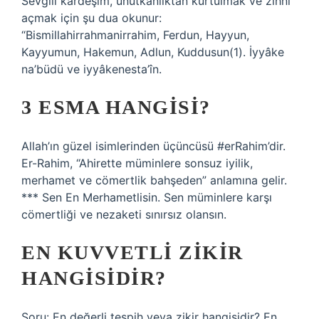
Sevgili kardeşim, unutkanlıktan kurtulmak ve zihni
açmak için şu dua okunur:
“Bismillahirrahmanirrahim, Ferdun, Hayyun,
Kayyumun, Hakemun, Adlun, Kuddusun(1). İyyâke
na’büdü ve iyyâkenesta’în.
3 ESMA HANGISI?
Allah’ın güzel isimlerinden üçüncüsü #erRahim’dir.
Er-Rahim, “Ahirette müminlere sonsuz iyilik,
merhamet ve cömertlik bahşeden” anlamına gelir.
*** Sen En Merhametlisin. Sen müminlere karşı
cömertliği ve nezaketi sınırsız olansın.
EN KUVVETLI ZIKIR
HANGISIDIR?
Soru: En değerli tespih veya zikir hangisidir? En