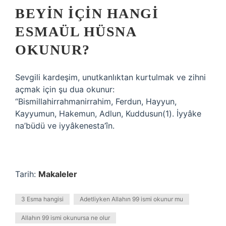
BEYIN IÇIN HANGI
ESMAÜL HÜSNA
OKUNUR?
Sevgili kardeşim, unutkanlıktan kurtulmak ve zihni
açmak için şu dua okunur:
“Bismillahirrahmanirrahim, Ferdun, Hayyun,
Kayyumun, Hakemun, Adlun, Kuddusun(1). İyyâke
na’büdü ve iyyâkenesta’în.
Tarih:
Makaleler
3 Esma hangisi
Adetliyken Allahın 99 ismi okunur mu
Allahın 99 ismi okunursa ne olur