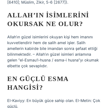
[6410]; Müslim, Zikir, 5-6 [2677]).
ALLAH’IN ISIMLERINI
OKURSAK NE OLUR?
Allah’ın güzel isimlerini okuyan kişi hem imanını
kuvvetlendirir hem de salih amel işler. Salih
amellerin kabirde bile imandan sonra şefaat ettiği
bilinmektedir. – Allah’ın güzel isimleri anlamına
gelen “el-Esmau’l-husna / esma-i husna”yı okumak
elbette çok sevaplıdır.
EN GÜÇLÜ ESMA
HANGISI?
El-Kaviyy: En büyük güce sahip olan. El-Metin: Çok
güçlü.