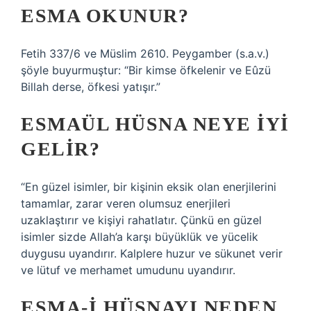
ESMA OKUNUR?
Fetih 337/6 ve Müslim 2610. Peygamber (s.a.v.)
şöyle buyurmuştur: “Bir kimse öfkelenir ve Eûzü
Billah derse, öfkesi yatışır.”
ESMAÜL HÜSNA NEYE IYI
GELIR?
“En güzel isimler, bir kişinin eksik olan enerjilerini
tamamlar, zarar veren olumsuz enerjileri
uzaklaştırır ve kişiyi rahatlatır. Çünkü en güzel
isimler sizde Allah’a karşı büyüklük ve yücelik
duygusu uyandırır. Kalplere huzur ve sükunet verir
ve lütuf ve merhamet umudunu uyandırır.
ESMA-I HÜSNAYI NEDEN