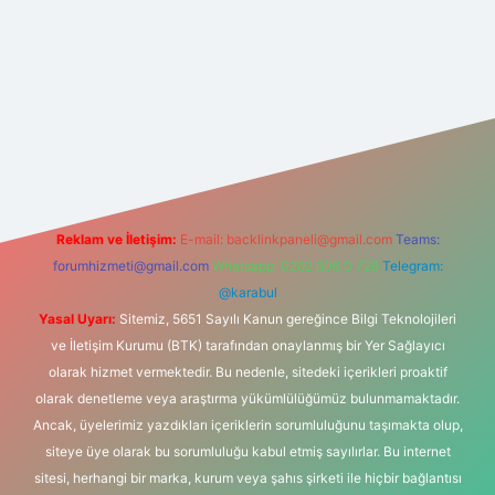
onbet güncel
tulipbet giriş
Reklam ve İletişim:
E-mail:
backlinkpaneli@gmail.com
Teams:
forumhizmeti@gmail.com
Whatsapp: 0262 606 0 726
Telegram:
@karabul
Yasal Uyarı:
Sitemiz, 5651 Sayılı Kanun gereğince Bilgi Teknolojileri
ve İletişim Kurumu (BTK) tarafından onaylanmış bir Yer Sağlayıcı
olarak hizmet vermektedir. Bu nedenle, sitedeki içerikleri proaktif
olarak denetleme veya araştırma yükümlülüğümüz bulunmamaktadır.
Ancak, üyelerimiz yazdıkları içeriklerin sorumluluğunu taşımakta olup,
siteye üye olarak bu sorumluluğu kabul etmiş sayılırlar. Bu internet
sitesi, herhangi bir marka, kurum veya şahıs şirketi ile hiçbir bağlantısı