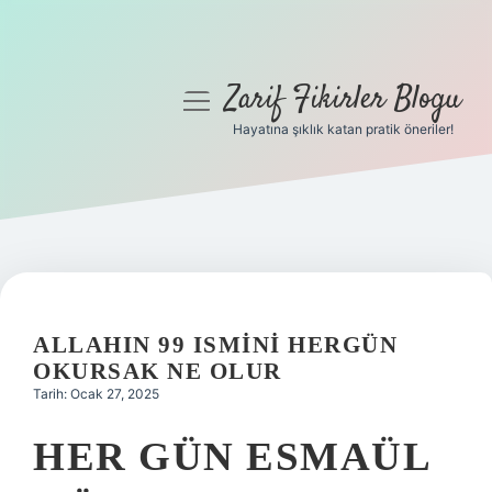
Zarif Fikirler Blogu
menüyü
aç
Hayatına şıklık katan pratik öneriler!
Anasayfa
Gizlilik Politikası
Yasal Uyarı
Hakkımızda
ALLAHIN 99 ISMINI HERGÜN
OKURSAK NE OLUR
Tarih: Ocak 27, 2025
HER GÜN ESMAÜL