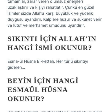
tamamlar, zarar veren olumsuz enerjileri
uzaklaştırır ve kişiyi rahatlatır. Çünkü en güzel
isimler sizde Allah’a karşı büyüklük ve yücelik
duygusu uyandırır. Kalplere huzur ve sükunet verir
ve lütuf ve merhamet umudunu uyandırır.
SIKINTI IÇIN ALLAH’IN
HANGI ISMI OKUNUR?
Esma-ül Hüsna El-Fettah. Her türlü sıkıntıyı
gideren…
BEYIN IÇIN HANGI
ESMAÜL HÜSNA
OKUNUR?