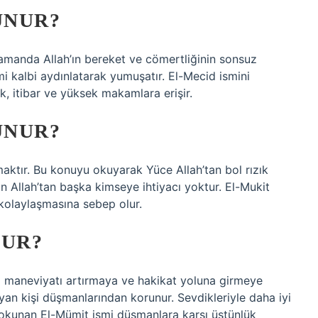
UNUR?
zamanda Allah’ın bereket ve cömertliğinin sonsuz
mi kalbi aydınlatarak yumuşatır. El-Mecid ismini
ık, itibar ve yüksek makamlara erişir.
UNUR?
ktır. Bu konuyu okuyarak Yüce Allah’tan bol rızık
rin Allah’tan başka kimseye ihtiyacı yoktur. El-Mukit
 kolaylaşmasına sebep olur.
NUR?
sa maneviyatı artırmaya ve hakikat yoluna girmeye
an kişi düşmanlarından korunur. Sevdikleriyle daha iyi
 okunan El-Mümit ismi düşmanlara karşı üstünlük