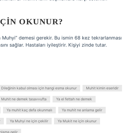
IÇIN OKUNUR?
“Ya Muhyi” demesi gerekir. Bu ismin 68 kez tekrarlanması
sını sağlar. Hastaları iyileştirir. Kişiyi zinde tutar.
Dileğinin kabul olması için hangi esma okunur
Muhit kimin eseridir
Muhit ne demek tasavvufta
Ya el fettah ne demek
Ya muhit kaç defa okunmalı
Ya muhit ne anlama gelir
r
Ya Muhyi ne için çekilir
Ya Mukit ne için okunur
nlama gelir