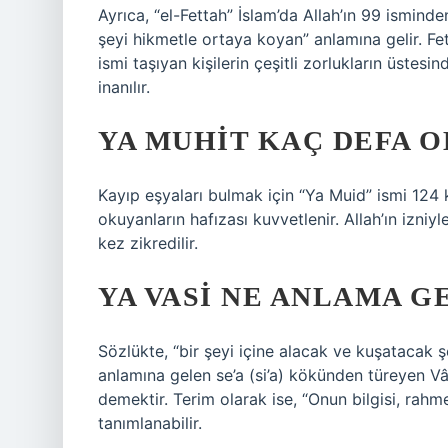
Ayrıca, “el-Fettah” İslam’da Allah’ın 99 isminde
şeyi hikmetle ortaya koyan” anlamına gelir. Fetta
ismi taşıyan kişilerin çeşitli zorlukların üste
inanılır.
YA MUHIT KAÇ DEFA 
Kayıp eşyaları bulmak için “Ya Muid” ismi 124 ke
okuyanların hafızası kuvvetlenir. Allah’ın izniy
kez zikredilir.
YA VASI NE ANLAMA G
Sözlükte, “bir şeyi içine alacak ve kuşatacak ş
anlamına gelen se’a (si’a) kökünden türeyen Vâsi
demektir. Terim olarak ise, “Onun bilgisi, rahme
tanımlanabilir.