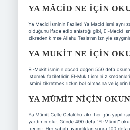
YA MÂCID NE IÇIN OK
Ya Macid İsminin Fazileti Ya Macid ismi aynı 
olduğunu ifade edip anlattığı gibi, El-Mecid is
zikreden kimse Allahu Teala’nın izniyle saygınl
YA MUKIT NE IÇIN OK
El-Mukit isminin ebced değeri 550 defa okunma
istemek faziletlidir. El-Mukit ismini zikredenle
ismini zikretmek rızkın bol olmasına ve işlerin
YA MÜMIT NIÇIN OKU
Ya Mümit Celle Celalühü zikri her gün yapılır
yardımcı olur. Günde 490 defa “El-Mümit” okuy
geçinir. Her sabah uyandıktan sonra 100 defa