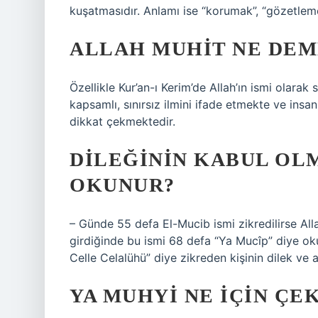
kuşatmasıdır. Anlamı ise “korumak”, “gözetlem
ALLAH MUHIT NE DE
Özellikle Kur’an-ı Kerim’de Allah’ın ismi olarak
kapsamlı, sınırsız ilmini ifade etmekte ve insa
dikkat çekmektedir.
DILEĞININ KABUL OLM
OKUNUR?
– Günde 55 defa El-Mucib ismi zikredilirse All
girdiğinde bu ismi 68 defa “Ya Mucîp” diye ok
Celle Celalühü” diye zikreden kişinin dilek ve ar
YA MUHYI NE IÇIN ÇEK