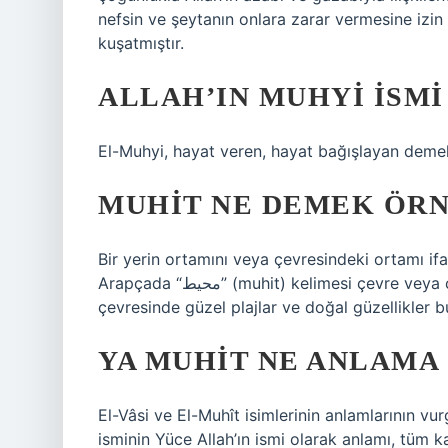
nefsin ve şeytanın onlara zarar vermesine izin
kuşatmıştır.
ALLAH’IN MUHYI ISMI
El-Muhyi, hayat veren, hayat bağışlayan demek
MUHIT NE DEMEK ÖR
Bir yerin ortamını veya çevresindeki ortamı ifa
Arapçada “محيط” (muhit) kelimesi çevre veya çevre anlamına gelir. Örnek cümle: Bu sahil otelinin
çevresinde güzel plajlar ve doğal güzellikler 
YA MUHIT NE ANLAMA
El-Vâsi ve El-Muhît isimlerinin anlamlarının vur
isminin Yüce Allah’ın ismi olarak anlamı, tüm kai