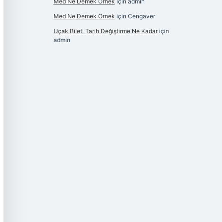
Med Ne Demek Örnek
için
admin
Med Ne Demek Örnek
için
Cengaver
Uçak Bileti Tarih Değiştirme Ne Kadar
için
admin