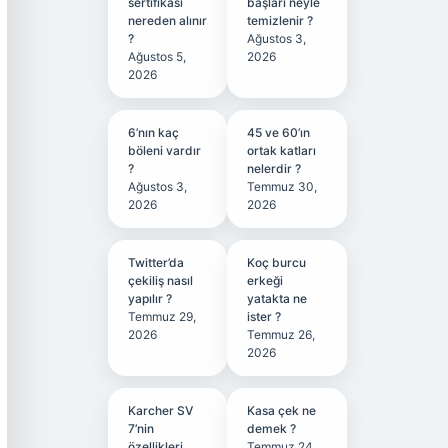
sertifikası
başları neyle
nereden alınır
temizlenir ?
?
Ağustos 3,
Ağustos 5,
2026
2026
6’nın kaç
45 ve 60’ın
böleni vardır
ortak katları
?
nelerdir ?
Ağustos 3,
Temmuz 30,
2026
2026
Twitter’da
Koç burcu
çekiliş nasıl
erkeği
yapılır ?
yatakta ne
Temmuz 29,
ister ?
2026
Temmuz 26,
2026
Karcher SV
Kasa çek ne
7’nin
demek ?
özellikleri
Temmuz 24,