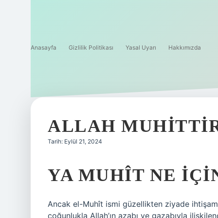
Anasayfa
Gizlilik Politikası
Yasal Uyarı
Hakkımızda
ALLAH MUHITTI
Tarih: Eylül 21, 2024
YA MUHÎT NE IÇ
Ancak el-Muhît ismi güzellikten ziyade ihtişama
çoğunlukla Allah’ın azabı ve gazabıyla ilişkilen