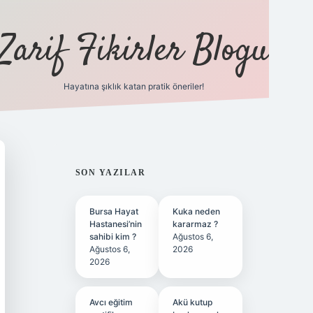
Zarif Fikirler Blogu
Hayatına şıklık katan pratik öneriler!
hiltonbet günc
SIDEBAR
SON YAZILAR
Bursa Hayat
Kuka neden
Hastanesi’nin
kararmaz ?
sahibi kim ?
Ağustos 6,
Ağustos 6,
2026
2026
Avcı eğitim
Akü kutup