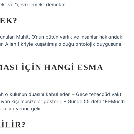
ek” ve “çevrelemek” demektir.
MEK?
 sunulan Muhit, O’nun bütün varlık ve insanlar hakkındaki
nın Allah fikriyle kuşatılmış olduğu ontolojik duygusuna
ASI IÇIN HANGI ESMA
ah o kulunun duasını kabul eder. – Gece teheccüd vakti
uyan kişi mucizeler gösterir. – Günde 55 defa “El-Mücîb
zuları yerine gelir.
ILIR?