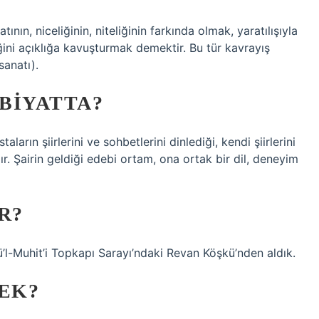
tının, niceliğinin, niteliğinin farkında olmak, yaratılışıyla
ğini açıklığa kavuşturmak demektir. Bu tür kavrayış
sanatı).
BIYATTA?
ların şiirlerini ve sohbetlerini dinlediği, kendi şiirlerini
r. Şairin geldiği edebi ortam, ona ortak bir dil, deneyim
R?
bü’l-Muhit’i Topkapı Sarayı’ndaki Revan Köşkü’nden aldık.
EK?