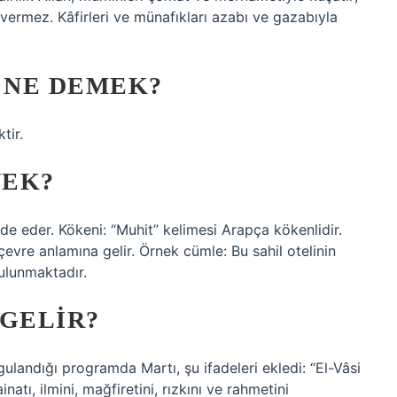
 vermez. Kâfirleri ve münafıkları azabı ve gazabıyla
 NE DEMEK?
tir.
NEK?
de eder. Kökeni: “Muhit” kelimesi Arapça kökenlidir.
bulunmaktadır.
 GELIR?
gulandığı programda Martı, şu ifadeleri ekledi: “El-Vâsi
natı, ilmini, mağfiretini, rızkını ve rahmetini