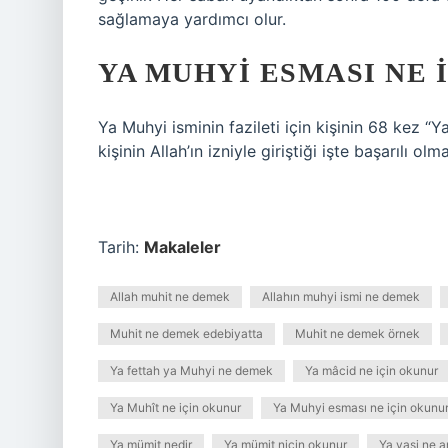
sağlamaya yardımcı olur.
YA MUHYI ESMASI NE 
Ya Muhyi isminin fazileti için kişinin 68 kez 
kişinin Allah’ın izniyle giriştiği işte başarılı olma
Tarih:
Makaleler
Allah muhit ne demek
Allahın muhyi ismi ne demek
Muhit ne demek edebiyatta
Muhit ne demek örnek
Ya fettah ya Muhyi ne demek
Ya mâcid ne için okunur
Ya Muhît ne için okunur
Ya Muhyi esması ne için okunu
Ya mümit nedir
Ya mümit niçin okunur
Ya vasi ne a