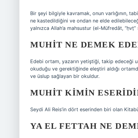
Bir şeyi bilgiyle kavramak, onun varlığının, tabia
ne kastedildiğini ve ondan ne elde edilebilece
yalnızca Allah’a mahsustur (el-Müfredât, “ḥvṭ” 
MUHIT NE DEMEK EDE
Edebi ortam, yazarın yetiştiği, takip edeceği usta
okuduğu ve gerektiğinde eleştiri aldığı ortamdı
ve üslup sağlayan bir okuldur.
MUHIT KIMIN ESERIDI
Seydi Ali Reis’in dört eserinden biri olan Kita
YA EL FETTAH NE DEM