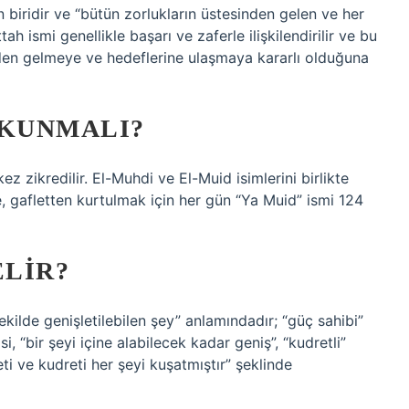
n biridir ve “bütün zorlukların üstesinden gelen ve her
h ismi genellikle başarı ve zaferle ilişkilendirilir ve bu
sinden gelmeye ve hedeflerine ulaşmaya kararlı olduğuna
OKUNMALI?
z zikredilir. El-Muhdi ve El-Muid isimlerini birlikte
le, gafletten kurtulmak için her gün “Ya Muid” ismi 124
ELIR?
ekilde genişletilebilen şey” anlamındadır; “güç sahibi”
, “bir şeyi içine alabilecek kadar geniş”, “kudretli”
ti ve kudreti her şeyi kuşatmıştır” şeklinde