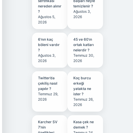
sertifikası
başları neyle
nereden alınır
temizlenir ?
?
Ağustos 3,
Ağustos 5,
2026
2026
6’nın kaç
45 ve 60’ın
böleni vardır
ortak katları
?
nelerdir ?
Ağustos 3,
Temmuz 30,
2026
2026
Twitter’da
Koç burcu
çekiliş nasıl
erkeği
yapılır ?
yatakta ne
Temmuz 29,
ister ?
2026
Temmuz 26,
2026
Karcher SV
Kasa çek ne
7’nin
demek ?
özellikleri
Temmuz 24,