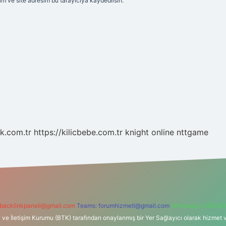
m ve site adresim bu tarayıcıya kaydedilsin.
k.com.tr
https://kilicbebe.com.tr
knight online
nttgame
backlinkpaneli@gmail.com
Teams:
forumhizmeti@gmail.com
Whatsapp: 0262 60
i ve İletişim Kurumu (BTK) tarafından onaylanmış bir Yer Sağlayıcı olarak hizmet v