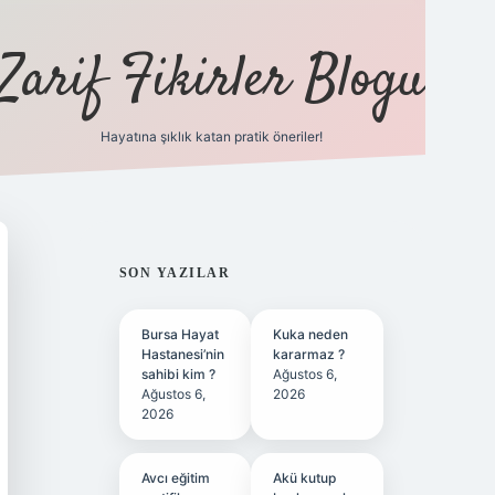
Zarif Fikirler Blogu
Hayatına şıklık katan pratik öneriler!
hiltonbet güncel
tulipbet giriş
SIDEBAR
SON YAZILAR
Bursa Hayat
Kuka neden
Hastanesi’nin
kararmaz ?
sahibi kim ?
Ağustos 6,
Ağustos 6,
2026
2026
Avcı eğitim
Akü kutup