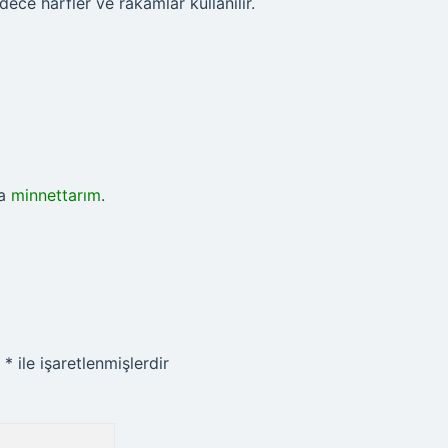
dece harfler ve rakamlar kullanılır.
da
minnettarım
.
r
*
ile işaretlenmişlerdir