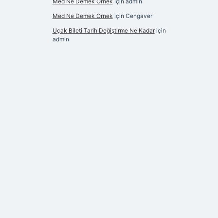
Med Ne Demek Örnek
için
admin
Med Ne Demek Örnek
için
Cengaver
Uçak Bileti Tarih Değiştirme Ne Kadar
için
admin