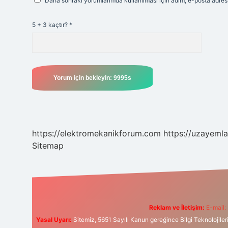
Daha sonraki yorumlarımda kullanılması için adım, e-posta adresi
5 + 3 kaçtır?
*
https://elektromekanikforum.com
https://uzayemla
Sitemap
Reklam ve İletişim:
E-mail:
Yasal Uyarı:
Sitemiz, 5651 Sayılı Kanun gereğince Bilgi Teknolojiler