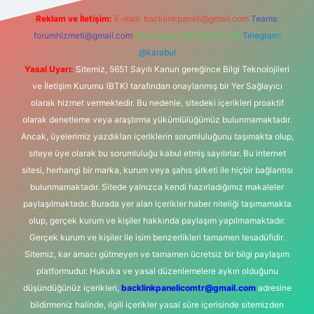
Reklam ve İletişim:
E-mail:
backlinkpaneli@gmail.com
Teams:
forumhizmeti@gmail.com
Whatsapp: 0262 606 0 726
Telegram:
@karabul
Yasal Uyarı:
Sitemiz, 5651 Sayılı Kanun gereğince Bilgi Teknolojileri
ve İletişim Kurumu (BTK) tarafından onaylanmış bir Yer Sağlayıcı
olarak hizmet vermektedir. Bu nedenle, sitedeki içerikleri proaktif
olarak denetleme veya araştırma yükümlülüğümüz bulunmamaktadır.
Ancak, üyelerimiz yazdıkları içeriklerin sorumluluğunu taşımakta olup,
siteye üye olarak bu sorumluluğu kabul etmiş sayılırlar. Bu internet
sitesi, herhangi bir marka, kurum veya şahıs şirketi ile hiçbir bağlantısı
bulunmamaktadır. Sitede yalnızca kendi hazırladığımız makaleler
paylaşılmaktadır. Burada yer alan içerikler haber niteliği taşımamakta
olup, gerçek kurum ve kişiler hakkında paylaşım yapılmamaktadır.
Gerçek kurum ve kişiler ile isim benzerlikleri tamamen tesadüfidir.
Sitemiz, kar amacı gütmeyen ve tamamen ücretsiz bir bilgi paylaşım
platformudur. Hukuka ve yasal düzenlemelere aykırı olduğunu
düşündüğünüz içerikleri,
backlinkpanelicomtr@gmail.com
adresine
bildirmeniz halinde, ilgili içerikler yasal süre içerisinde sitemizden