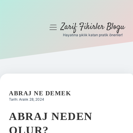
Zarif Fikirler Blogu
menüyü
aç
Hayatına şıklık katan pratik öneriler!
Anasayfa
Gizlilik Politikası
Yasal Uyarı
Hakkımızda
ABRAJ NE DEMEK
Tarih: Aralık 28, 2024
ABRAJ NEDEN
OLUR?