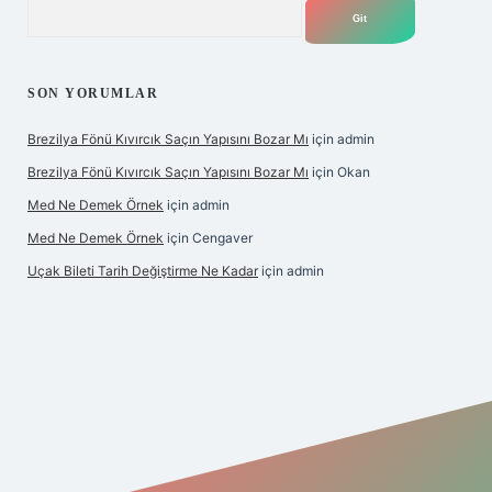
Arama
SON YORUMLAR
Brezilya Fönü Kıvırcık Saçın Yapısını Bozar Mı
için
admin
Brezilya Fönü Kıvırcık Saçın Yapısını Bozar Mı
için
Okan
Med Ne Demek Örnek
için
admin
Med Ne Demek Örnek
için
Cengaver
Uçak Bileti Tarih Değiştirme Ne Kadar
için
admin
hiltonbet güncel
tulipbet giriş