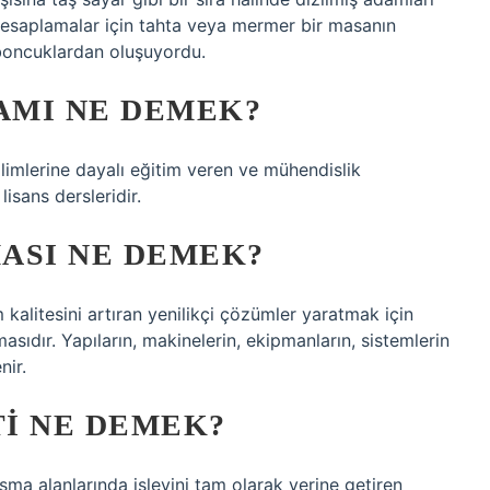
hesaplamalar için tahta veya mermer bir masanın
 boncuklardan oluşuyordu.
AMI NE DEMEK?
ilimlerine dayalı eğitim veren ve mühendislik
isans dersleridir.
ASI NE DEMEK?
kalitesini artıran yenilikçi çözümler yaratmak için
sıdır. Yapıların, makinelerin, ekipmanların, sistemlerin
nir.
I NE DEMEK?
şma alanlarında işlevini tam olarak yerine getiren