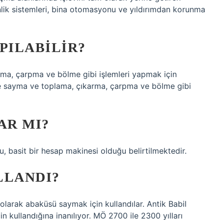
üvenlik sistemleri, bina otomasyonu ve yıldırımdan korunma
PILABILIR?
ma, çarpma ve bölme gibi işlemleri yapmak için
kte sayma ve toplama, çıkarma, çarpma ve bölme gibi
AR MI?
u, basit bir hesap makinesi olduğu belirtilmektedir.
LLANDI?
 olarak abaküsü saymak için kullandılar. Antik Babil
n kullandığına inanılıyor. MÖ 2700 ile 2300 yılları