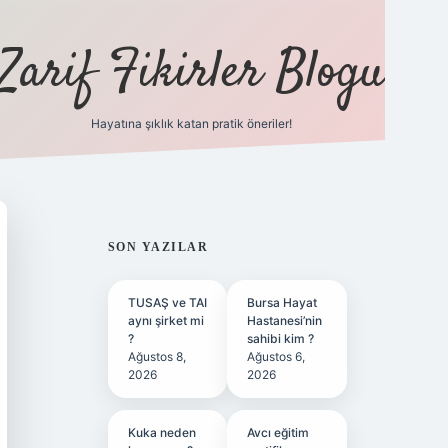
Zarif Fikirler Blogu
Hayatına şıklık katan pratik öneriler!
hiltonbet güncel
tulipbet giriş
SIDEBAR
SON YAZILAR
TUSAŞ ve TAI
Bursa Hayat
aynı şirket mi
Hastanesi’nin
?
sahibi kim ?
Ağustos 8,
Ağustos 6,
2026
2026
Kuka neden
Avcı eğitim