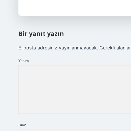
Bir yanıt yazın
E-posta adresiniz yayınlanmayacak.
Gerekli alanla
Yorum
İsim*