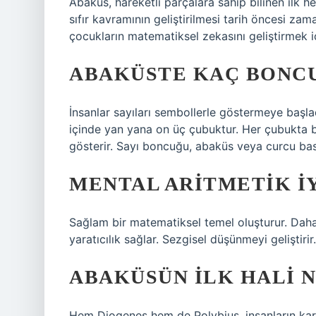
Abaküs, hareketli parçalara sahip bilinen ilk 
sıfır kavramının geliştirilmesi tarih öncesi za
çocukların matematiksel zekasını geliştirmek iç
ABAKÜSTE KAÇ BONCU
İnsanlar sayıları sembollerle göstermeye başla
içinde yan yana on üç çubuktur. Her çubukta b
gösterir. Sayı boncuğu, abaküs veya curcu basi
MENTAL ARITMETIK IY
Sağlam bir matematiksel temel oluşturur. Daha i
yaratıcılık sağlar. Sezgisel düşünmeyi geliştirir
ABAKÜSÜN ILK HALI N
Hem Diogenes hem de Polybius, insanların karşı