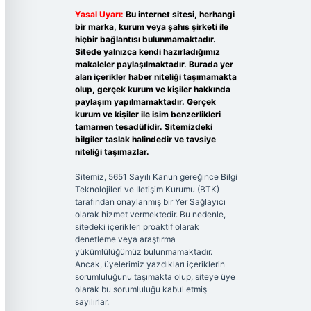
Yasal Uyarı:
Bu internet sitesi, herhangi
bir marka, kurum veya şahıs şirketi ile
hiçbir bağlantısı bulunmamaktadır.
Sitede yalnızca kendi hazırladığımız
makaleler paylaşılmaktadır. Burada yer
alan içerikler haber niteliği taşımamakta
olup, gerçek kurum ve kişiler hakkında
paylaşım yapılmamaktadır. Gerçek
kurum ve kişiler ile isim benzerlikleri
tamamen tesadüfidir. Sitemizdeki
bilgiler taslak halindedir ve tavsiye
niteliği taşımazlar.
Sitemiz, 5651 Sayılı Kanun gereğince Bilgi
Teknolojileri ve İletişim Kurumu (BTK)
tarafından onaylanmış bir Yer Sağlayıcı
olarak hizmet vermektedir. Bu nedenle,
sitedeki içerikleri proaktif olarak
denetleme veya araştırma
yükümlülüğümüz bulunmamaktadır.
Ancak, üyelerimiz yazdıkları içeriklerin
sorumluluğunu taşımakta olup, siteye üye
olarak bu sorumluluğu kabul etmiş
sayılırlar.