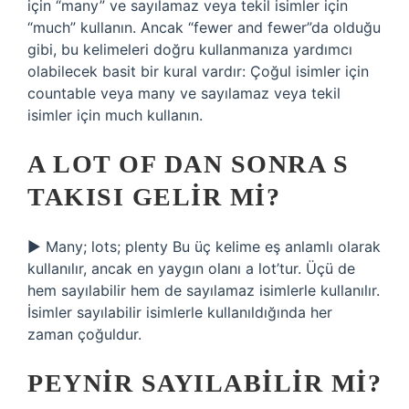
için “many” ve sayılamaz veya tekil isimler için
“much” kullanın. Ancak “fewer and fewer”da olduğu
gibi, bu kelimeleri doğru kullanmanıza yardımcı
olabilecek basit bir kural vardır: Çoğul isimler için
countable veya many ve sayılamaz veya tekil
isimler için much kullanın.
A LOT OF DAN SONRA S
TAKISI GELIR MI?
► Many; lots; plenty Bu üç kelime eş anlamlı olarak
kullanılır, ancak en yaygın olanı a lot’tur. Üçü de
hem sayılabilir hem de sayılamaz isimlerle kullanılır.
İsimler sayılabilir isimlerle kullanıldığında her
zaman çoğuldur.
PEYNIR SAYILABILIR MI?