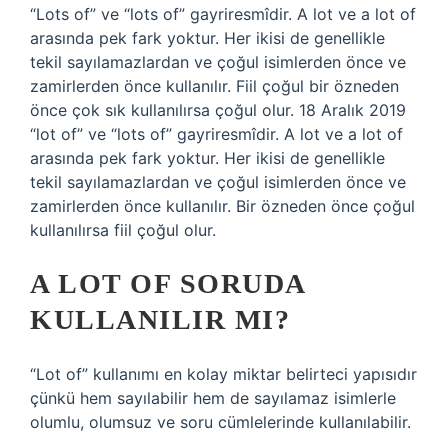
“Lots of” ve “lots of” gayriresmîdir. A lot ve a lot of
arasında pek fark yoktur. Her ikisi de genellikle
tekil sayılamazlardan ve çoğul isimlerden önce ve
zamirlerden önce kullanılır. Fiil çoğul bir özneden
önce çok sık kullanılırsa çoğul olur. 18 Aralık 2019
“lot of” ve “lots of” gayriresmîdir. A lot ve a lot of
arasında pek fark yoktur. Her ikisi de genellikle
tekil sayılamazlardan ve çoğul isimlerden önce ve
zamirlerden önce kullanılır. Bir özneden önce çoğul
kullanılırsa fiil çoğul olur.
A LOT OF SORUDA
KULLANILIR MI?
“Lot of” kullanımı en kolay miktar belirteci yapısıdır
çünkü hem sayılabilir hem de sayılamaz isimlerle
olumlu, olumsuz ve soru cümlelerinde kullanılabilir.