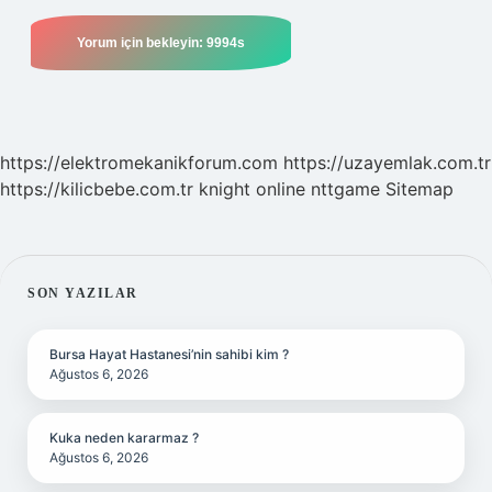
https://elektromekanikforum.com
https://uzayemlak.com.tr
https://kilicbebe.com.tr
knight online
nttgame
Sitemap
SIDEBAR
SON YAZILAR
Bursa Hayat Hastanesi’nin sahibi kim ?
Ağustos 6, 2026
Kuka neden kararmaz ?
Ağustos 6, 2026