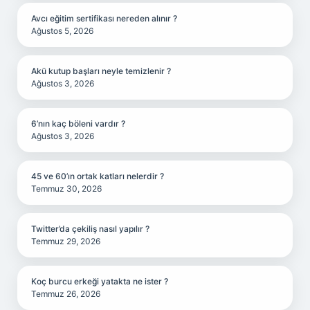
Avcı eğitim sertifikası nereden alınır ?
Ağustos 5, 2026
Akü kutup başları neyle temizlenir ?
Ağustos 3, 2026
6’nın kaç böleni vardır ?
Ağustos 3, 2026
45 ve 60’ın ortak katları nelerdir ?
Temmuz 30, 2026
Twitter’da çekiliş nasıl yapılır ?
Temmuz 29, 2026
Koç burcu erkeği yatakta ne ister ?
Temmuz 26, 2026