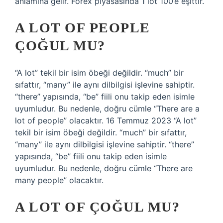
anlamına gelir. Forex piyasasında 1 lot 100’e eşittir.
A LOT OF PEOPLE
ÇOĞUL MU?
“A lot” tekil bir isim öbeği değildir. “much” bir
sıfattır, “many” ile aynı dilbilgisi işlevine sahiptir.
“there” yapısında, “be” fiili onu takip eden isimle
uyumludur. Bu nedenle, doğru cümle “There are a
lot of people” olacaktır. 16 Temmuz 2023 “A lot”
tekil bir isim öbeği değildir. “much” bir sıfattır,
“many” ile aynı dilbilgisi işlevine sahiptir. “there”
yapısında, “be” fiili onu takip eden isimle
uyumludur. Bu nedenle, doğru cümle “There are
many people” olacaktır.
A LOT OF ÇOĞUL MU?