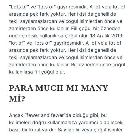
“Lots of” ve “lots of” gayriresmîdir. A lot ve a lot of
arasında pek fark yoktur. Her ikisi de genellikle
tekil sayılamazlardan ve çoğul isimlerden önce ve
zamirlerden önce kullanılır. Fiil çoğul bir özneden
önce çok sık kullanılırsa çoğul olur. 18 Aralık 2019
“lot of” ve “lots of” gayriresmîdir. A lot ve a lot of
arasında pek fark yoktur. Her ikisi de genellikle
tekil sayılamazlardan ve çoğul isimlerden önce ve
zamirlerden önce kullanılır. Bir özneden önce çoğul
kullanılırsa fiil çoğul olur.
PARA MUCH MI MANY
MI?
Ancak “fewer and fewer”da olduğu gibi, bu
kelimeleri doğru kullanmanıza yardımcı olabilecek
basit bir kural vardır: Sayılabilir veya çoğul isimler