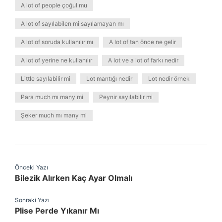
A lot of people çoğul mu
A lot of sayılabilen mi sayılamayan mı
A lot of soruda kullanılır mı
A lot of tan önce ne gelir
A lot of yerine ne kullanılır
A lot ve a lot of farkı nedir
Little sayılabilir mi
Lot mantığı nedir
Lot nedir örnek
Para much mı many mi
Peynir sayılabilir mi
Şeker much mı many mi
Önceki Yazı
Bilezik Alırken Kaç Ayar Olmalı
Sonraki Yazı
Plise Perde Yıkanır Mı