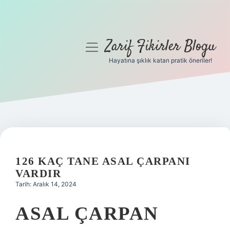
Zarif Fikirler Blogu
menüyü
aç
Hayatına şıklık katan pratik öneriler!
Anasayfa
Gizlilik Politikası
Yasal Uyarı
Hakkımızda
126 KAÇ TANE ASAL ÇARPANI
VARDIR
Tarih: Aralık 14, 2024
ASAL ÇARPAN