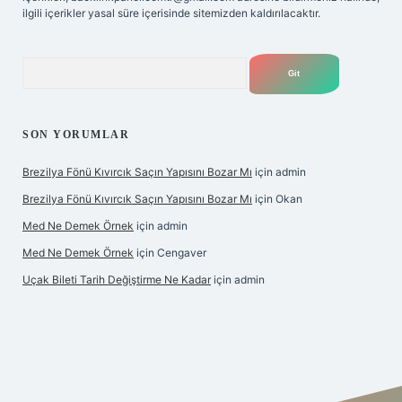
ilgili içerikler yasal süre içerisinde sitemizden kaldırılacaktır.
Arama
SON YORUMLAR
Brezilya Fönü Kıvırcık Saçın Yapısını Bozar Mı
için
admin
Brezilya Fönü Kıvırcık Saçın Yapısını Bozar Mı
için
Okan
Med Ne Demek Örnek
için
admin
Med Ne Demek Örnek
için
Cengaver
Uçak Bileti Tarih Değiştirme Ne Kadar
için
admin
onbet güncel
tulipbet giriş