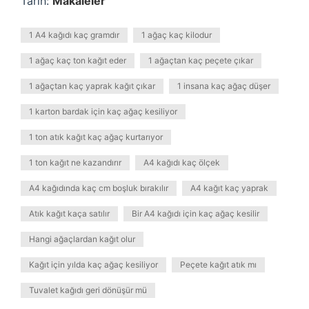
Tarih:
Makaleler
1 A4 kağıdı kaç gramdır
1 ağaç kaç kilodur
1 ağaç kaç ton kağıt eder
1 ağaçtan kaç peçete çıkar
1 ağaçtan kaç yaprak kağıt çıkar
1 insana kaç ağaç düşer
1 karton bardak için kaç ağaç kesiliyor
1 ton atık kağıt kaç ağaç kurtarıyor
1 ton kağıt ne kazandırır
A4 kağıdı kaç ölçek
A4 kağıdında kaç cm boşluk bırakılır
A4 kağıt kaç yaprak
Atık kağıt kaça satılır
Bir A4 kağıdı için kaç ağaç kesilir
Hangi ağaçlardan kağıt olur
Kağıt için yılda kaç ağaç kesiliyor
Peçete kağıt atık mı
Tuvalet kağıdı geri dönüşür mü