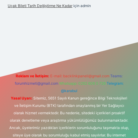
Uçak Bileti Tarih Değiştirme Ne Kadar
için
admin
ltonbet güncel
tulipbet giriş
Reklam ve İletişim:
E-mail:
backlinkpaneli@gmail.com
Teams:
forumhizmeti@gmail.com
Whatsapp: 0262 606 0 726
Telegram:
@karabul
Yasal Uyarı:
Sitemiz, 5651 Sayılı Kanun gereğince Bilgi Teknolojileri
ve İletişim Kurumu (BTK) tarafından onaylanmış bir Yer Sağlayıcı
olarak hizmet vermektedir. Bu nedenle, sitedeki içerikleri proaktif
olarak denetleme veya araştırma yükümlülüğümüz bulunmamaktadır.
Ancak, üyelerimiz yazdıkları içeriklerin sorumluluğunu taşımakta olup,
siteye üye olarak bu sorumluluğu kabul etmiş sayılırlar. Bu internet