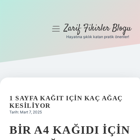
Zarif Fikirler Blogu
menüyü
aç
Hayatına şıklık katan pratik öneriler!
Anasayfa
Gizlilik Politikası
Yasal Uyarı
Hakkımızda
1 SAYFA KAĞIT IÇIN KAÇ AĞAÇ
KESILIYOR
Tarih: Mart 7, 2025
BIR A4 KAĞIDI IÇIN