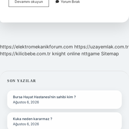
Pano
Devamını okuyun
Yorum Bırak
Klemens
Nedir
https://elektromekanikforum.com
https://uzayemlak.com.tr
https://kilicbebe.com.tr
knight online
nttgame
Sitemap
SIDEBAR
SON YAZILAR
Bursa Hayat Hastanesi’nin sahibi kim ?
Ağustos 6, 2026
Kuka neden kararmaz ?
Ağustos 6, 2026