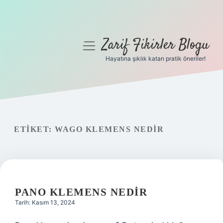
Zarif Fikirler Blogu
menüyü
aç
Hayatına şıklık katan pratik öneriler!
Anasayfa
Gizlilik Politikası
Yasal Uyarı
ETIKET:
WAGO KLEMENS NEDIR
Hakkımızda
PANO KLEMENS NEDIR
Tarih: Kasım 13, 2024