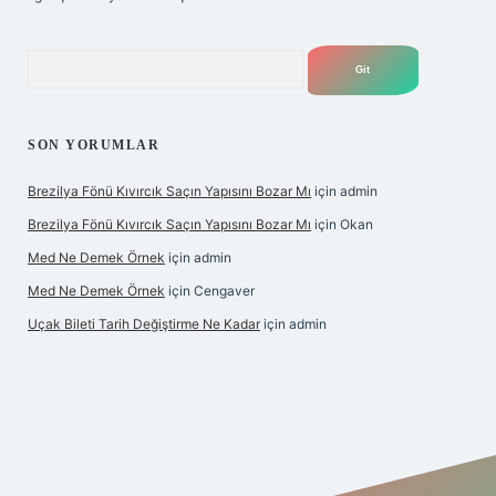
Arama
SON YORUMLAR
Brezilya Fönü Kıvırcık Saçın Yapısını Bozar Mı
için
admin
Brezilya Fönü Kıvırcık Saçın Yapısını Bozar Mı
için
Okan
Med Ne Demek Örnek
için
admin
Med Ne Demek Örnek
için
Cengaver
Uçak Bileti Tarih Değiştirme Ne Kadar
için
admin
iltonbet güncel
tulipbet giriş