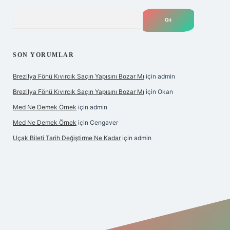
Arama
SON YORUMLAR
Brezilya Fönü Kıvırcık Saçın Yapısını Bozar Mı
için
admin
Brezilya Fönü Kıvırcık Saçın Yapısını Bozar Mı
için
Okan
Med Ne Demek Örnek
için
admin
Med Ne Demek Örnek
için
Cengaver
Uçak Bileti Tarih Değiştirme Ne Kadar
için
admin
ltonbet güncel
tulipbet giriş