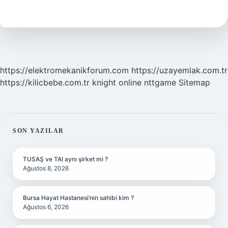
Görürüz
1
Sınıf
https://elektromekanikforum.com
https://uzayemlak.com.tr
https://kilicbebe.com.tr
knight online
nttgame
Sitemap
SIDEBAR
SON YAZILAR
TUSAŞ ve TAI aynı şirket mi ?
Ağustos 8, 2026
Bursa Hayat Hastanesi’nin sahibi kim ?
Ağustos 6, 2026