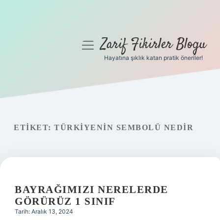
Zarif Fikirler Blogu
menüyü
aç
Hayatına şıklık katan pratik öneriler!
Anasayfa
Gizlilik Politikası
Yasal Uyarı
ETIKET:
TÜRKIYENIN SEMBOLÜ NEDIR
Hakkımızda
BAYRAĞIMIZI NERELERDE
GÖRÜRÜZ 1 SINIF
Tarih: Aralık 13, 2024