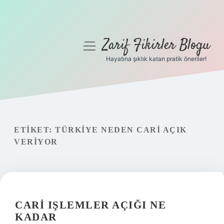
Zarif Fikirler Blogu
menüyü
aç
Hayatına şıklık katan pratik öneriler!
Anasayfa
Gizlilik Politikası
Yasal Uyarı
ETIKET:
TÜRKIYE NEDEN CARI AÇIK
VERIYOR
Hakkımızda
CARI IŞLEMLER AÇIĞI NE
KADAR