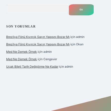
Arama
SON YORUMLAR
Brezilya Fönü Kıvırcık Saçın Yapısını Bozar Mı
için
admin
Brezilya Fönü Kıvırcık Saçın Yapısını Bozar Mı
için
Okan
Med Ne Demek Örnek
için
admin
Med Ne Demek Örnek
için
Cengaver
Uçak Bileti Tarih Değiştirme Ne Kadar
için
admin
bet giriş