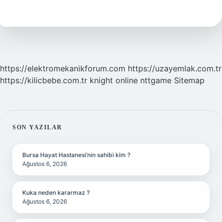
Açığı
Ne
Kadar
https://elektromekanikforum.com
https://uzayemlak.com.tr
https://kilicbebe.com.tr
knight online
nttgame
Sitemap
SIDEBAR
SON YAZILAR
Bursa Hayat Hastanesi’nin sahibi kim ?
Ağustos 6, 2026
Kuka neden kararmaz ?
Ağustos 6, 2026