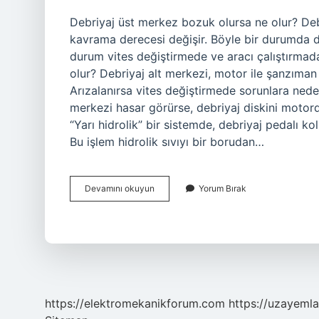
Debriyaj üst merkez bozuk olursa ne olur? Debr
kavrama derecesi değişir. Böyle bir durumda d
durum vites değiştirmede ve aracı çalıştırmada
olur? Debriyaj alt merkezi, motor ile şanzıman 
Arızalanırsa vites değiştirmede sorunlara neden
merkezi hasar görürse, debriyaj diskini motorda
“Yarı hidrolik” bir sistemde, debriyaj pedalı kol
Bu işlem hidrolik sıvıyı bir borudan…
Debriyaj
Devamını okuyun
Yorum Bırak
Alt
Üst
Merkez
Ne
Işe
Yarar
https://elektromekanikforum.com
https://uzayemla