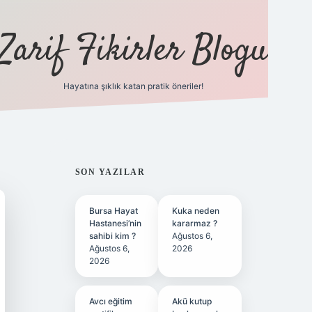
Zarif Fikirler Blogu
Hayatına şıklık katan pratik öneriler!
hiltonbet güncel
tulipbet giri
SIDEBAR
SON YAZILAR
Bursa Hayat
Kuka neden
Hastanesi’nin
kararmaz ?
sahibi kim ?
Ağustos 6,
Ağustos 6,
2026
2026
Avcı eğitim
Akü kutup