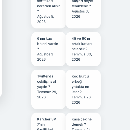
sertifikası
başları neyle
nereden alınır
temizlenir ?
?
Ağustos 3,
Ağustos 5,
2026
2026
6’nın kaç
45 ve 60’ın
böleni vardır
ortak katları
?
nelerdir ?
Ağustos 3,
Temmuz 30,
2026
2026
Twitter’da
Koç burcu
çekiliş nasıl
erkeği
yapılır ?
yatakta ne
Temmuz 29,
ister ?
2026
Temmuz 26,
2026
Karcher SV
Kasa çek ne
7’nin
demek ?
özellikleri
Temmuz 24,