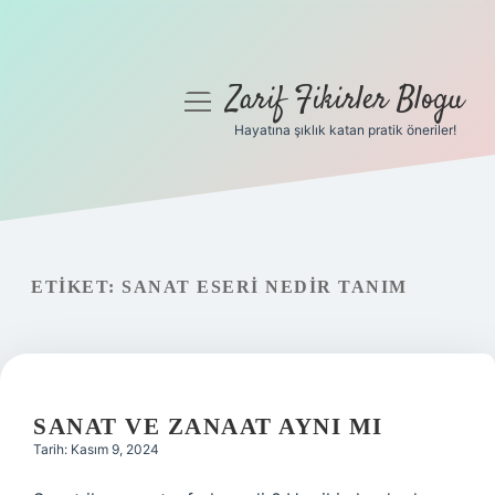
Zarif Fikirler Blogu
menüyü
aç
Hayatına şıklık katan pratik öneriler!
Anasayfa
Gizlilik Politikası
Yasal Uyarı
ETIKET:
SANAT ESERI NEDIR TANIM
Hakkımızda
SANAT VE ZANAAT AYNI MI
Tarih: Kasım 9, 2024