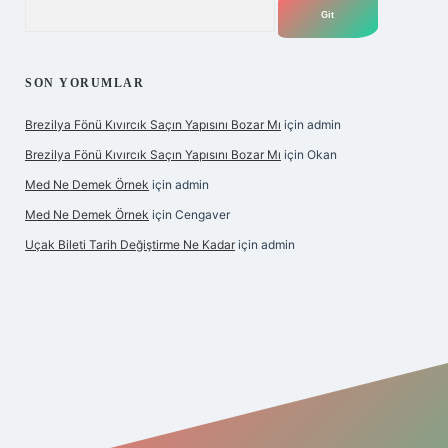
Arama
SON YORUMLAR
Brezilya Fönü Kıvırcık Saçın Yapısını Bozar Mı
için
admin
Brezilya Fönü Kıvırcık Saçın Yapısını Bozar Mı
için
Okan
Med Ne Demek Örnek
için
admin
Med Ne Demek Örnek
için
Cengaver
Uçak Bileti Tarih Değiştirme Ne Kadar
için
admin
bet giriş