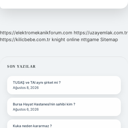
Aynı
Mı
https://elektromekanikforum.com
https://uzayemlak.com.tr
https://kilicbebe.com.tr
knight online
nttgame
Sitemap
SIDEBAR
SON YAZILAR
TUSAŞ ve TAI aynı şirket mi ?
Ağustos 8, 2026
Bursa Hayat Hastanesi’nin sahibi kim ?
Ağustos 6, 2026
Kuka neden kararmaz ?