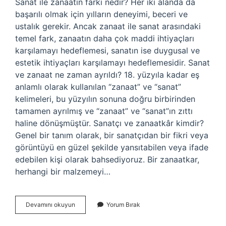
Sanat ile zanaatın farkı nedir? Her iki alanda da
başarılı olmak için yılların deneyimi, beceri ve
ustalık gerekir. Ancak zanaat ile sanat arasındaki
temel fark, zanaatın daha çok maddi ihtiyaçları
karşılamayı hedeflemesi, sanatın ise duygusal ve
estetik ihtiyaçları karşılamayı hedeflemesidir. Sanat
ve zanaat ne zaman ayrıldı? 18. yüzyıla kadar eş
anlamlı olarak kullanılan “zanaat” ve “sanat”
kelimeleri, bu yüzyılın sonuna doğru birbirinden
tamamen ayrılmış ve “zanaat” ve “sanat”ın zıttı
haline dönüşmüştür. Sanatçı ve zanaatkâr kimdir?
Genel bir tanım olarak, bir sanatçıdan bir fikri veya
görüntüyü en güzel şekilde yansıtabilen veya ifade
edebilen kişi olarak bahsediyoruz. Bir zanaatkar,
herhangi bir malzemeyi…
Sanat
Devamını okuyun
Yorum Bırak
Ve
Zanaat