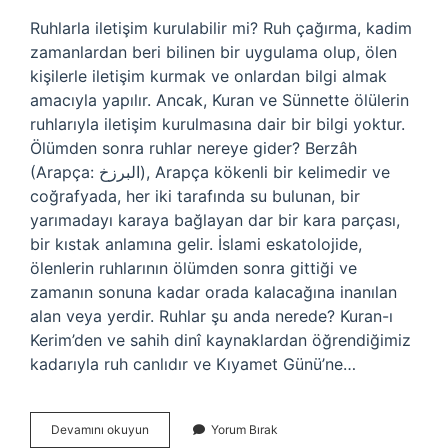
Ruhlarla iletişim kurulabilir mi? Ruh çağırma, kadim
zamanlardan beri bilinen bir uygulama olup, ölen
kişilerle iletişim kurmak ve onlardan bilgi almak
amacıyla yapılır. Ancak, Kuran ve Sünnette ölülerin
ruhlarıyla iletişim kurulmasına dair bir bilgi yoktur.
Ölümden sonra ruhlar nereye gider? Berzâh
(Arapça: البرزخ), Arapça kökenli bir kelimedir ve
coğrafyada, her iki tarafında su bulunan, bir
yarımadayı karaya bağlayan dar bir kara parçası,
bir kıstak anlamına gelir. İslami eskatolojide,
ölenlerin ruhlarının ölümden sonra gittiği ve
zamanın sonuna kadar orada kalacağına inanılan
alan veya yerdir. Ruhlar şu anda nerede? Kuran-ı
Kerim’den ve sahih dinî kaynaklardan öğrendiğimiz
kadarıyla ruh canlıdır ve Kıyamet Günü’ne…
Ruhlar
Devamını okuyun
Yorum Bırak
Ne