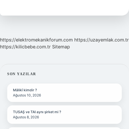
Zaman
Gezer
https://elektromekanikforum.com
https://uzayemlak.com.tr
https://kilicbebe.com.tr
Sitemap
SIDEBAR
SON YAZILAR
Mâlikî kimdir ?
Ağustos 10, 2026
TUSAŞ ve TAI aynı şirket mi ?
Ağustos 8, 2026