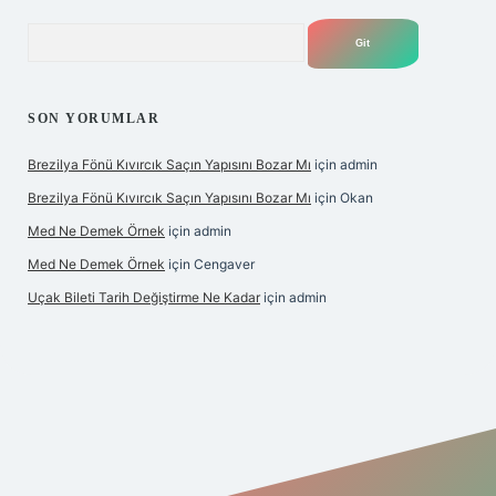
Arama
SON YORUMLAR
Brezilya Fönü Kıvırcık Saçın Yapısını Bozar Mı
için
admin
Brezilya Fönü Kıvırcık Saçın Yapısını Bozar Mı
için
Okan
Med Ne Demek Örnek
için
admin
Med Ne Demek Örnek
için
Cengaver
Uçak Bileti Tarih Değiştirme Ne Kadar
için
admin
bet giriş