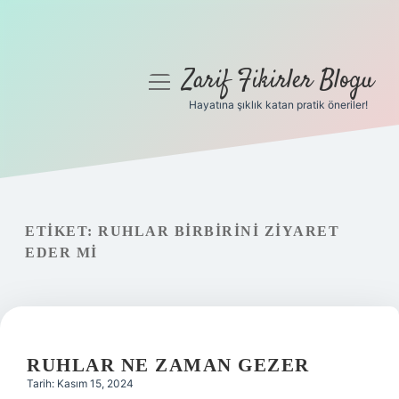
Zarif Fikirler Blogu
menüyü
aç
Hayatına şıklık katan pratik öneriler!
Anasayfa
Gizlilik Politikası
Yasal Uyarı
ETIKET:
RUHLAR BIRBIRINI ZIYARET
EDER MI
Hakkımızda
RUHLAR NE ZAMAN GEZER
Tarih: Kasım 15, 2024