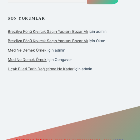
SON YORUMLAR
Brezilya Fönü Kıvırcık Saçın Yapısını Bozar Mı
için
admin
Brezilya Fönü Kıvırcık Saçın Yapısını Bozar Mı
için
Okan
Med Ne Demek Örnek
için
admin
Med Ne Demek Örnek
için
Cengaver
Uçak Bileti Tarih Değiştirme Ne Kadar
için
admin
bet giriş