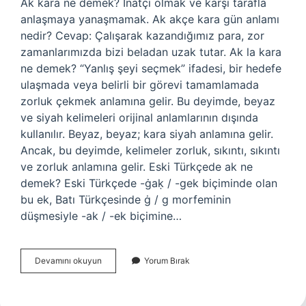
Ak kara ne demek? İnatçı olmak ve karşı tarafla
anlaşmaya yanaşmamak. Ak akçe kara gün anlamı
nedir? Cevap: Çalışarak kazandığımız para, zor
zamanlarımızda bizi beladan uzak tutar. Ak la kara
ne demek? “Yanlış şeyi seçmek” ifadesi, bir hedefe
ulaşmada veya belirli bir görevi tamamlamada
zorluk çekmek anlamına gelir. Bu deyimde, beyaz
ve siyah kelimeleri orijinal anlamlarının dışında
kullanılır. Beyaz, beyaz; kara siyah anlamına gelir.
Ancak, bu deyimde, kelimeler zorluk, sıkıntı, sıkıntı
ve zorluk anlamına gelir. Eski Türkçede ak ne
demek? Eski Türkçede -ġaḳ / -gek biçiminde olan
bu ek, Batı Türkçesinde ġ / g morfeminin
düşmesiyle -ak / -ek biçimine…
Ak
Devamını okuyun
Yorum Bırak
Ve
Kara
Ne