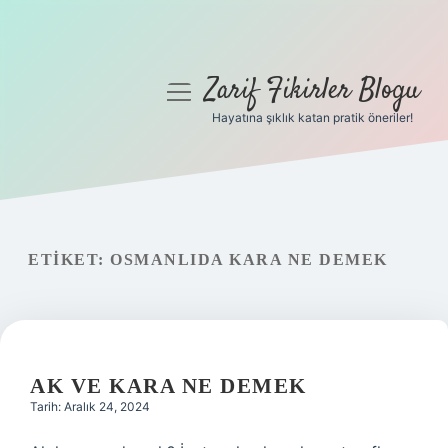
Zarif Fikirler Blogu
menüyü
aç
Hayatına şıklık katan pratik öneriler!
Anasayfa
Gizlilik Politikası
Yasal Uyarı
ETIKET:
OSMANLIDA KARA NE DEMEK
Hakkımızda
AK VE KARA NE DEMEK
Tarih: Aralık 24, 2024