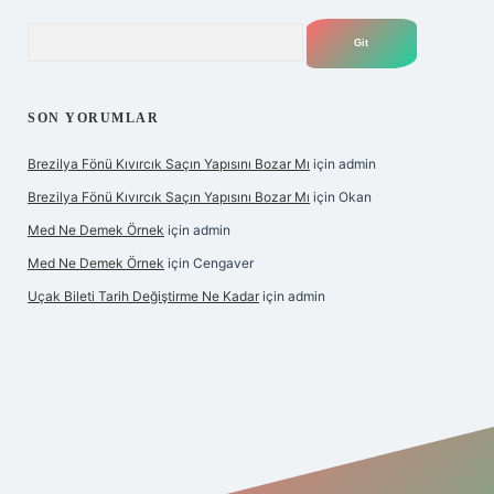
Arama
SON YORUMLAR
Brezilya Fönü Kıvırcık Saçın Yapısını Bozar Mı
için
admin
Brezilya Fönü Kıvırcık Saçın Yapısını Bozar Mı
için
Okan
Med Ne Demek Örnek
için
admin
Med Ne Demek Örnek
için
Cengaver
Uçak Bileti Tarih Değiştirme Ne Kadar
için
admin
pbet giriş