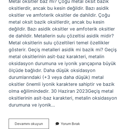
Metal oksitler baz mı? Çoğu metal oksit bazik
oksitlerdir, ancak bu kesin değildir. Bazı asidik
oksitler ve amfoterik oksitler de dahildir. Çoğu
metal oksit bazik oksitlerdir, ancak bu kesin
değildir. Bazı asidik oksitler ve amfoterik oksitler
de dahildir. Metallerin sulu çözeltisi asidik midir?
Metal oksitlerin sulu çözeltileri temel özellikler
gösterir. Geçiş metalleri asidik mi bazik mi? Geçiş
metal oksitlerinin asit-baz karakteri, metalin
oksidasyon durumuna ve iyonik yarıçapına büyük
ölçüde bağlıdır. Daha düşük oksidasyon
durumlarındaki (+3 veya daha düşük) metal
oksitler önemli iyonik karaktere sahiptir ve bazik
olma eğilimindedir. 30 Haziran 2023Geçiş metal
oksitlerinin asit-baz karakteri, metalin oksidasyon
durumuna ve iyonik…
Metaller
Devamını okuyun
Yorum Bırak
Asidik