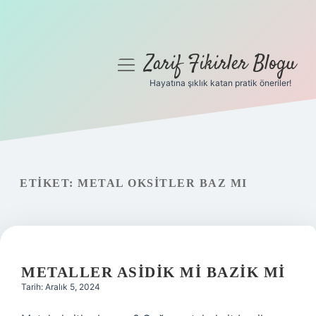
Zarif Fikirler Blogu
menüyü
aç
Hayatına şıklık katan pratik öneriler!
Anasayfa
Gizlilik Politikası
Yasal Uyarı
ETIKET:
METAL OKSITLER BAZ MI
Hakkımızda
METALLER ASIDIK MI BAZIK MI
Tarih: Aralık 5, 2024