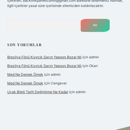
içerikleri,
backlinkpanelicomtr@gmail.com
adresine bildirmeniz halinde,
ilgili içerikler yasal süre içerisinde sitemizden kaldırılacaktır.
Arama
SON YORUMLAR
Brezilya Fönü Kıvırcık Saçın Yapısını Bozar Mı
için
admin
Brezilya Fönü Kıvırcık Saçın Yapısını Bozar Mı
için
Okan
Med Ne Demek Örnek
için
admin
Med Ne Demek Örnek
için
Cengaver
Uçak Bileti Tarih Değiştirme Ne Kadar
için
admin
iltonbet güncel
tulipbet giriş