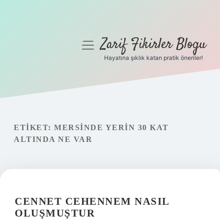
Zarif Fikirler Blogu
menüyü
aç
Hayatına şıklık katan pratik öneriler!
Anasayfa
Gizlilik Politikası
Yasal Uyarı
ETIKET:
MERSINDE YERIN 30 KAT
ALTINDA NE VAR
Hakkımızda
CENNET CEHENNEM NASIL
OLUŞMUŞTUR