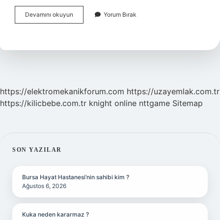
Cennet
Devamını okuyun
Yorum Bırak
Cehennem
Nasıl
Oluşmuştur
https://elektromekanikforum.com
https://uzayemlak.com.tr
https://kilicbebe.com.tr
knight online
nttgame
Sitemap
SIDEBAR
SON YAZILAR
Bursa Hayat Hastanesi’nin sahibi kim ?
Ağustos 6, 2026
Kuka neden kararmaz ?