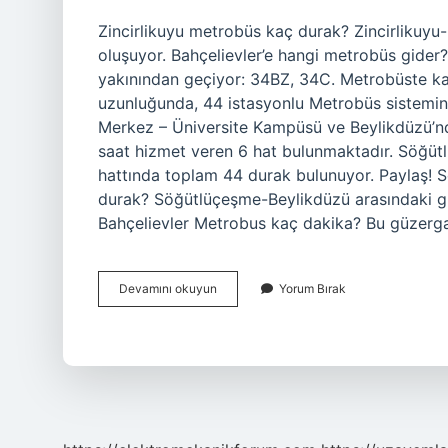
Zincirlikuyu metrobüs kaç durak? Zincirlikuy
oluşuyor. Bahçelievler’e hangi metrobüs gider
yakınından geçiyor: 34BZ, 34C. Metrobüste kaç
uzunluğunda, 44 istasyonlu Metrobüs sistemind
Merkez – Üniversite Kampüsü ve Beylikdüzü’nd
saat hizmet veren 6 hat bulunmaktadır. Söğü
hattında toplam 44 durak bulunuyor. Paylaş!
durak? Söğütlüçeşme-Beylikdüzü arasındaki g
Bahçelievler Metrobus kaç dakika? Bu güzerga
Bahçelievler
Devamını okuyun
Yorum Bırak
Zincirlikuyu
Metrobus
Kaç
Durak