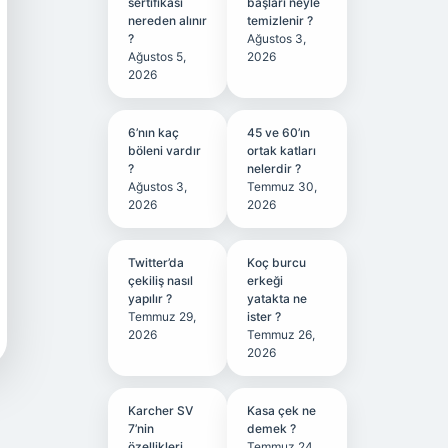
sertifikası
başları neyle
nereden alınır
temizlenir ?
?
Ağustos 3,
Ağustos 5,
2026
2026
6’nın kaç
45 ve 60’ın
böleni vardır
ortak katları
?
nelerdir ?
Ağustos 3,
Temmuz 30,
2026
2026
Twitter’da
Koç burcu
çekiliş nasıl
erkeği
yapılır ?
yatakta ne
Temmuz 29,
ister ?
2026
Temmuz 26,
2026
Karcher SV
Kasa çek ne
7’nin
demek ?
özellikleri
Temmuz 24,