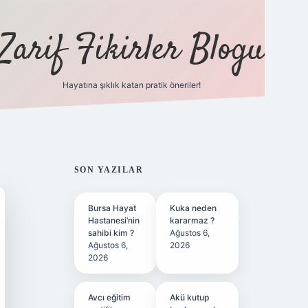
Zarif Fikirler Blogu
Hayatına şıklık katan pratik öneriler!
hiltonbet güncel
tulipbet giriş
SIDEBAR
SON YAZILAR
Bursa Hayat
Kuka neden
Hastanesi’nin
kararmaz ?
sahibi kim ?
Ağustos 6,
Ağustos 6,
2026
2026
Avcı eğitim
Akü kutup