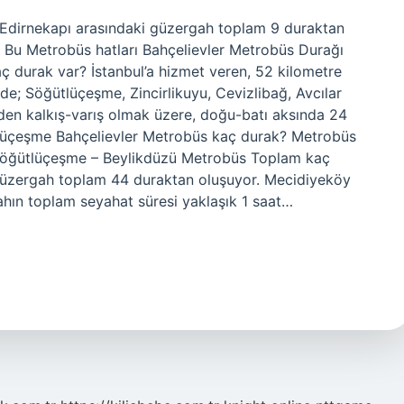
u-Edirnekapı arasındaki güzergah toplam 9 duraktan
? Bu Metrobüs hatları Bahçelievler Metrobüs Durağı
 durak var? İstanbul’a hizmet veren, 52 kilometre
e; Söğütlüçeşme, Zincirlikuyu, Cevizlibağ, Avcılar
en kalkış-varış olmak üzere, doğu-batı aksında 24
tlüçeşme Bahçelievler Metrobüs kaç durak? Metrobüs
 Söğütlüçeşme – Beylikdüzü Metrobüs Toplam kaç
üzergah toplam 44 duraktan oluşuyor. Mecidiyeköy
hın toplam seyahat süresi yaklaşık 1 saat…