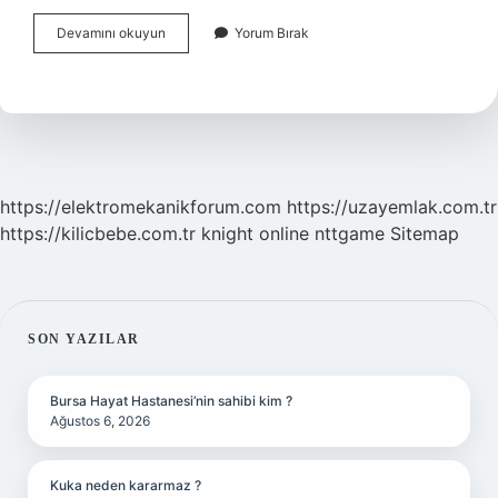
Çocuklara
Devamını okuyun
Yorum Bırak
Masal
Nasıl
Anlatılır
https://elektromekanikforum.com
https://uzayemlak.com.tr
https://kilicbebe.com.tr
knight online
nttgame
Sitemap
SIDEBAR
SON YAZILAR
Bursa Hayat Hastanesi’nin sahibi kim ?
Ağustos 6, 2026
Kuka neden kararmaz ?