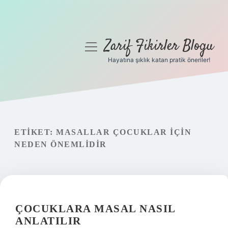
Zarif Fikirler Blogu
menüyü
aç
Hayatına şıklık katan pratik öneriler!
Anasayfa
Gizlilik Politikası
Yasal Uyarı
ETIKET:
MASALLAR ÇOCUKLAR IÇIN
NEDEN ÖNEMLIDIR
Hakkımızda
ÇOCUKLARA MASAL NASIL
ANLATILIR