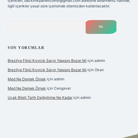
içerikleri,
backlinkpanelicomtr@gmail.com
adresine bildirmeniz halinde,
ilgili içerikler yasal süre içerisinde sitemizden kaldırılacaktır.
Arama
SON YORUMLAR
Brezilya Fönü Kıvırcık Saçın Yapısını Bozar Mı
için
admin
Brezilya Fönü Kıvırcık Saçın Yapısını Bozar Mı
için
Okan
Med Ne Demek Örnek
için
admin
Med Ne Demek Örnek
için
Cengaver
Uçak Bileti Tarih Değiştirme Ne Kadar
için
admin
ltonbet güncel
tulipbet giriş