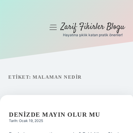
Zarif Fikirler Blogu
menüyü
aç
Hayatına şıklık katan pratik öneriler!
Anasayfa
Gizlilik Politikası
Yasal Uyarı
ETIKET:
MALAMAN NEDIR
Hakkımızda
DENIZDE MAYIN OLUR MU
Tarih: Ocak 19, 2025