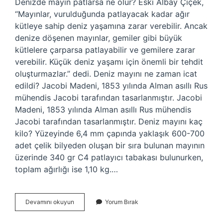
Denizde mayın patlarsa ne olur? Eski Albay Çiçek,
“Mayınlar, vurulduğunda patlayacak kadar ağır
kütleye sahip deniz yaşamına zarar verebilir. Ancak
denize döşenen mayınlar, gemiler gibi büyük
kütlelere çarparsa patlayabilir ve gemilere zarar
verebilir. Küçük deniz yaşamı için önemli bir tehdit
oluşturmazlar.” dedi. Deniz mayını ne zaman icat
edildi? Jacobi Madeni, 1853 yılında Alman asıllı Rus
mühendis Jacobi tarafından tasarlanmıştır. Jacobi
Madeni, 1853 yılında Alman asıllı Rus mühendis
Jacobi tarafından tasarlanmıştır. Deniz mayını kaç
kilo? Yüzeyinde 6,4 mm çapında yaklaşık 600-700
adet çelik bilyeden oluşan bir sıra bulunan mayının
üzerinde 340 gr C4 patlayıcı tabakası bulunurken,
toplam ağırlığı ise 1,10 kg.…
Denizde
Devamını okuyun
Yorum Bırak
Mayın
Olur