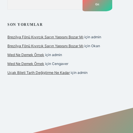
Arama
SON YORUMLAR
Brezilya Fönü Kıvırcık Saçın Yapısını Bozar Mı
için
admin
Brezilya Fönü Kıvırcık Saçın Yapısını Bozar Mı
için
Okan
Med Ne Demek Örnek
için
admin
Med Ne Demek Örnek
için
Cengaver
Uçak Bileti Tarih Değiştirme Ne Kadar
için
admin
bet giriş