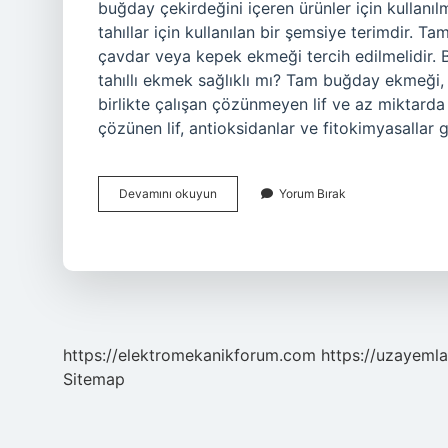
buğday çekirdeğini içeren ürünler için kullanıl
tahıllar için kullanılan bir şemsiye terimdir. T
çavdar veya kepek ekmeği tercih edilmelidir. B
tahıllı ekmek sağlıklı mı? Tam buğday ekmeği, 
birlikte çalışan çözünmeyen lif ve az miktarda
çözünen lif, antioksidanlar ve fitokimyasallar 
Tam
Devamını okuyun
Yorum Bırak
Buğday
Mı
Tam
Tahıllı
Mı
https://elektromekanikforum.com
https://uzayemla
Sitemap