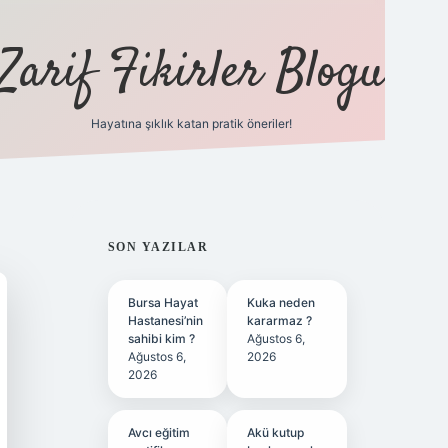
Zarif Fikirler Blogu
Hayatına şıklık katan pratik öneriler!
hiltonbet güncel
tulipbet giriş
SIDEBAR
SON YAZILAR
Bursa Hayat
Kuka neden
Hastanesi’nin
kararmaz ?
sahibi kim ?
Ağustos 6,
Ağustos 6,
2026
2026
Avcı eğitim
Akü kutup