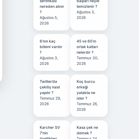
sertifikası
başları neyle
nereden alınır
temizlenir ?
?
Ağustos 3,
Ağustos 5,
2026
2026
6’nın kaç
45 ve 60’ın
böleni vardır
ortak katları
?
nelerdir ?
Ağustos 3,
Temmuz 30,
2026
2026
Twitter’da
Koç burcu
çekiliş nasıl
erkeği
yapılır ?
yatakta ne
Temmuz 29,
ister ?
2026
Temmuz 26,
2026
Karcher SV
Kasa çek ne
7’nin
demek ?
özellikleri
Temmuz 24,