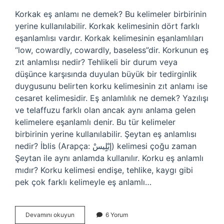
Korkak eş anlamı ne demek? Bu kelimeler birbirinin
yerine kullanılabilir. Korkak kelimesinin dört farklı
eşanlamlısı vardır. Korkak kelimesinin eşanlamlıları
“low, cowardly, cowardly, baseless”dir. Korkunun eş
zıt anlamlısı nedir? Tehlikeli bir durum veya
düşünce karşısında duyulan büyük bir tedirginlik
duygusunu belirten korku kelimesinin zıt anlamı ise
cesaret kelimesidir. Eş anlamlılık ne demek? Yazılışı
ve telaffuzu farklı olan ancak aynı anlama gelen
kelimelere eşanlamlı denir. Bu tür kelimeler
birbirinin yerine kullanılabilir. Şeytan eş anlamlısı
nedir? İblis (Arapça: إبْلٍيسْ) kelimesi çoğu zaman
Şeytan ile aynı anlamda kullanılır. Korku eş anlamlı
mıdır? Korku kelimesi endişe, tehlike, kaygı gibi
pek çok farklı kelimeyle eş anlamlı…
Korku
Devamını okuyun
6 Yorum
Eş