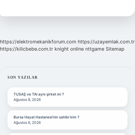
Anlamlısı
Ne
Demek
https://elektromekanikforum.com
https://uzayemlak.com.tr
https://kilicbebe.com.tr
knight online
nttgame
Sitemap
SIDEBAR
SON YAZILAR
TUSAŞ ve TAI aynı şirket mi ?
Ağustos 8, 2026
Bursa Hayat Hastanesi’nin sahibi kim ?
Ağustos 6, 2026