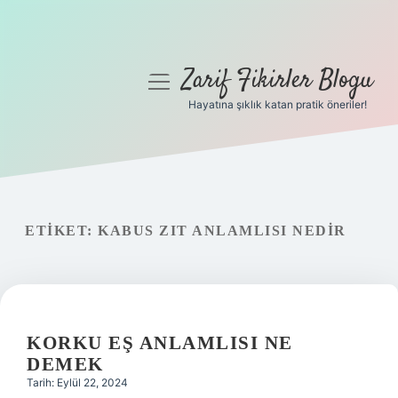
Zarif Fikirler Blogu
menüyü
aç
Hayatına şıklık katan pratik öneriler!
Anasayfa
Gizlilik Politikası
Yasal Uyarı
ETIKET:
KABUS ZIT ANLAMLISI NEDIR
Hakkımızda
KORKU EŞ ANLAMLISI NE
DEMEK
Tarih: Eylül 22, 2024