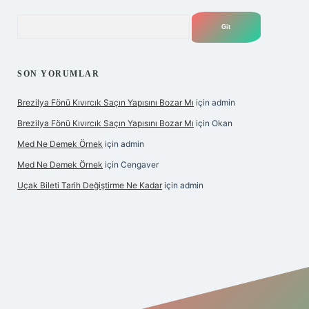
Arama
SON YORUMLAR
Brezilya Fönü Kıvırcık Saçın Yapısını Bozar Mı
için
admin
Brezilya Fönü Kıvırcık Saçın Yapısını Bozar Mı
için
Okan
Med Ne Demek Örnek
için
admin
Med Ne Demek Örnek
için
Cengaver
Uçak Bileti Tarih Değiştirme Ne Kadar
için
admin
ltonbet güncel
tulipbet giriş