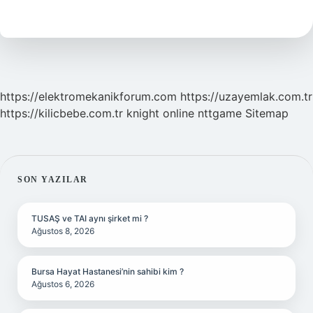
Cisimlenmek
Ne
Demek
https://elektromekanikforum.com
https://uzayemlak.com.tr
https://kilicbebe.com.tr
knight online
nttgame
Sitemap
SIDEBAR
SON YAZILAR
TUSAŞ ve TAI aynı şirket mi ?
Ağustos 8, 2026
Bursa Hayat Hastanesi’nin sahibi kim ?
Ağustos 6, 2026