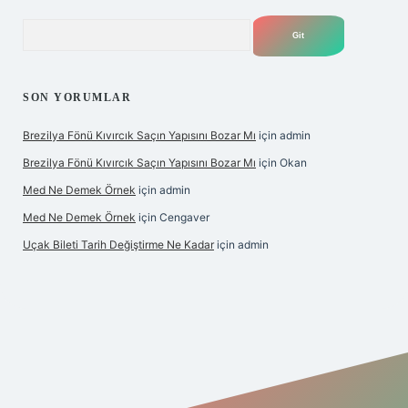
Arama
SON YORUMLAR
Brezilya Fönü Kıvırcık Saçın Yapısını Bozar Mı
için
admin
Brezilya Fönü Kıvırcık Saçın Yapısını Bozar Mı
için
Okan
Med Ne Demek Örnek
için
admin
Med Ne Demek Örnek
için
Cengaver
Uçak Bileti Tarih Değiştirme Ne Kadar
için
admin
bet giriş