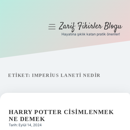
Zarif Fikirler Blogu
menüyü
aç
Hayatına şıklık katan pratik öneriler!
Anasayfa
Gizlilik Politikası
Yasal Uyarı
ETIKET:
IMPERIUS LANETI NEDIR
Hakkımızda
HARRY POTTER CISIMLENMEK
NE DEMEK
Tarih: Eylül 14, 2024