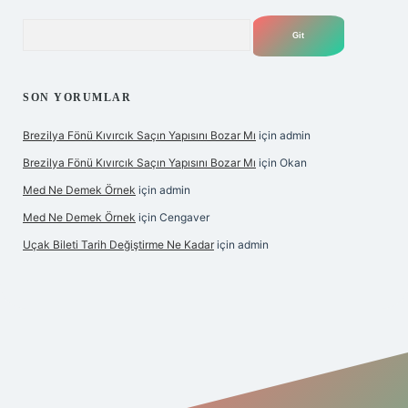
Arama
SON YORUMLAR
Brezilya Fönü Kıvırcık Saçın Yapısını Bozar Mı
için
admin
Brezilya Fönü Kıvırcık Saçın Yapısını Bozar Mı
için
Okan
Med Ne Demek Örnek
için
admin
Med Ne Demek Örnek
için
Cengaver
Uçak Bileti Tarih Değiştirme Ne Kadar
için
admin
bet giriş