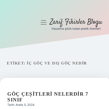
Zarif Fikirler Blogu
menüyü
aç
Hayatına şıklık katan pratik öneriler!
Anasayfa
Gizlilik Politikası
Yasal Uyarı
ETIKET:
İÇ GÖÇ VE DIŞ GÖÇ NEDIR
Hakkımızda
GÖÇ ÇEŞITLERI NELERDIR 7
SINIF
Tarih: Aralık 5, 2024