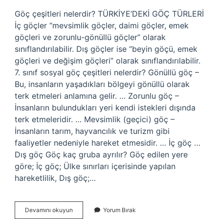
Göç çeşitleri nelerdir? TÜRKİYE’DEKİ GÖÇ TÜRLERİ
İç göçler “mevsimlik göçler, daimi göçler, emek
göçleri ve zorunlu-gönüllü göçler” olarak
sınıflandırılabilir. Dış göçler ise “beyin göçü, emek
göçleri ve değişim göçleri” olarak sınıflandırılabilir.
7. sınıf sosyal göç çeşitleri nelerdir? Gönüllü göç –
Bu, insanların yaşadıkları bölgeyi gönüllü olarak
terk etmeleri anlamına gelir. … Zorunlu göç –
İnsanların bulundukları yeri kendi istekleri dışında
terk etmeleridir. … Mevsimlik (geçici) göç –
İnsanların tarım, hayvancılık ve turizm gibi
faaliyetler nedeniyle hareket etmesidir. … İç göç …
Dış göç Göç kaç gruba ayrılır? Göç edilen yere
göre; İç göç; Ülke sınırları içerisinde yapılan
hareketlilik, Dış göç;…
Göç
Devamını okuyun
Yorum Bırak
Çeşitleri