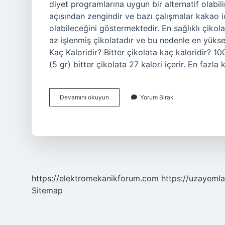
diyet programlarına uygun bir alternatif olabil
açısından zengindir ve bazı çalışmalar kakao iç
olabileceğini göstermektedir. En sağlıklı çikolat
az işlenmiş çikolatadır ve bu nedenle en yüksek
Kaç Kaloridir? Bitter çikolata kaç kaloridir? 10
(5 gr) bitter çikolata 27 kalori içerir. En fazla
En
Devamını okuyun
Yorum Bırak
Az
Kalorili
Çikolata
Hangisi
https://elektromekanikforum.com
https://uzayemla
Sitemap