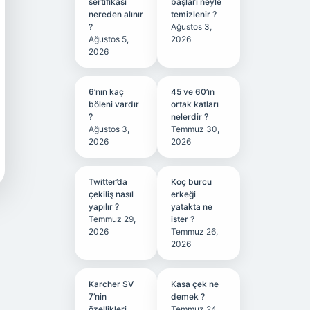
sertifikası
başları neyle
nereden alınır
temizlenir ?
?
Ağustos 3,
Ağustos 5,
2026
2026
6’nın kaç
45 ve 60’ın
böleni vardır
ortak katları
?
nelerdir ?
Ağustos 3,
Temmuz 30,
2026
2026
Twitter’da
Koç burcu
çekiliş nasıl
erkeği
yapılır ?
yatakta ne
Temmuz 29,
ister ?
2026
Temmuz 26,
2026
Karcher SV
Kasa çek ne
7’nin
demek ?
özellikleri
Temmuz 24,