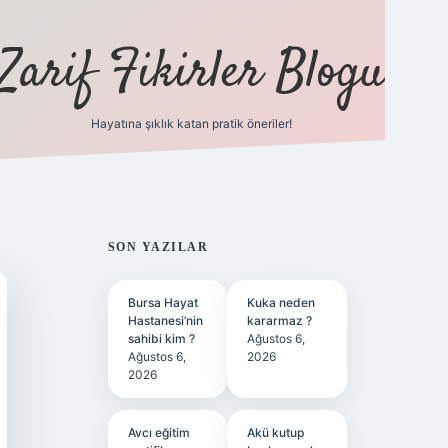
Zarif Fikirler Blogu
Hayatına şıklık katan pratik öneriler!
hiltonbet güncel
tulipbet giriş
SIDEBAR
SON YAZILAR
Bursa Hayat
Kuka neden
Hastanesi’nin
kararmaz ?
sahibi kim ?
Ağustos 6,
Ağustos 6,
2026
2026
Avcı eğitim
Akü kutup