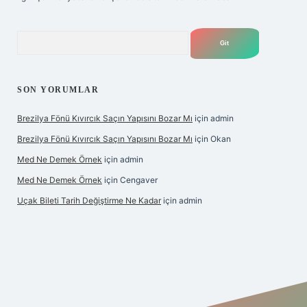
Arama
SON YORUMLAR
Brezilya Fönü Kıvırcık Saçın Yapısını Bozar Mı
için
admin
Brezilya Fönü Kıvırcık Saçın Yapısını Bozar Mı
için
Okan
Med Ne Demek Örnek
için
admin
Med Ne Demek Örnek
için
Cengaver
Uçak Bileti Tarih Değiştirme Ne Kadar
için
admin
ltonbet güncel
tulipbet giriş