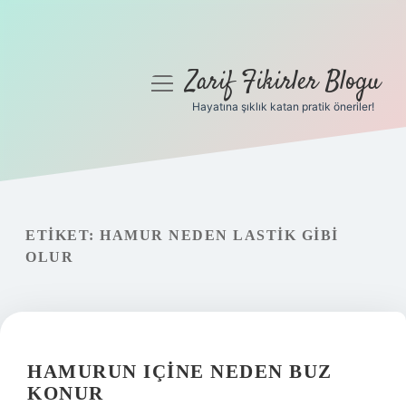
Zarif Fikirler Blogu
menüyü
aç
Hayatına şıklık katan pratik öneriler!
Anasayfa
Gizlilik Politikası
Yasal Uyarı
ETIKET:
HAMUR NEDEN LASTIK GIBI
OLUR
Hakkımızda
HAMURUN IÇINE NEDEN BUZ
KONUR