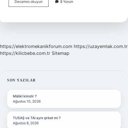
Hamurun
Devamını okuyun
8 Yorum
Içine
Neden
Buz
Konur
https://elektromekanikforum.com
https://uzayemlak.com.tr
https://kilicbebe.com.tr
Sitemap
SIDEBAR
SON YAZILAR
Mâlikî kimdir ?
Ağustos 10, 2026
TUSAŞ ve TAI aynı şirket mi ?
Ağustos 8, 2026