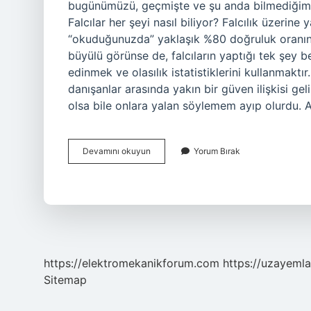
bugünümüzü, geçmişte ve şu anda bilmediğimiz 
Falcılar her şeyi nasıl biliyor? Falcılık üzerine 
“okuduğunuzda” yaklaşık %80 doğruluk oranın
büyülü görünse de, falcıların yaptığı tek şey 
edinmek ve olasılık istatistiklerini kullanmakt
danışanlar arasında yakın bir güven ilişkisi ge
olsa bile onlara yalan söylemem ayıp olurdu. 
Falcılar
Devamını okuyun
Yorum Bırak
Geçmişi
Görebilir
Mi
https://elektromekanikforum.com
https://uzayemla
Sitemap