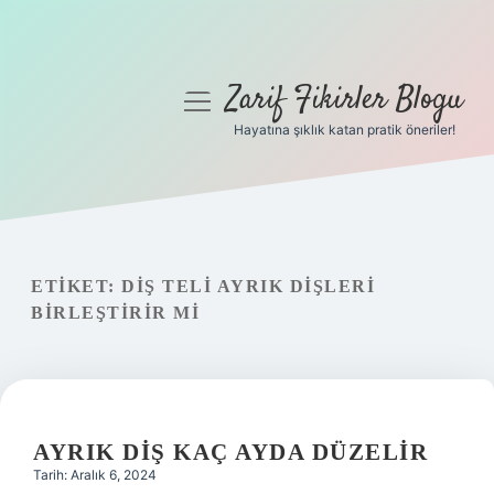
Zarif Fikirler Blogu
menüyü
aç
Hayatına şıklık katan pratik öneriler!
Anasayfa
Gizlilik Politikası
Yasal Uyarı
ETIKET:
DIŞ TELI AYRIK DIŞLERI
BIRLEŞTIRIR MI
Hakkımızda
AYRIK DIŞ KAÇ AYDA DÜZELIR
Tarih: Aralık 6, 2024