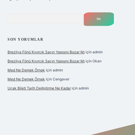
Arama
SON YORUMLAR
Brezilya Fönü Kıvırcık Saçın Yapısını Bozar Mı
için
admin
Brezilya Fönü Kıvırcık Saçın Yapısını Bozar Mı
için
Okan
Med Ne Demek Örnek
için
admin
Med Ne Demek Örnek
için
Cengaver
Uçak Bileti Tarih Değiştirme Ne Kadar
için
admin
bet giriş