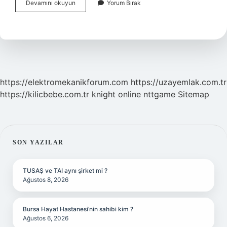
Ayrık
Devamını okuyun
Yorum Bırak
Diş
Kaç
Ayda
Düzelir
https://elektromekanikforum.com
https://uzayemlak.com.tr
https://kilicbebe.com.tr
knight online
nttgame
Sitemap
SIDEBAR
SON YAZILAR
TUSAŞ ve TAI aynı şirket mi ?
Ağustos 8, 2026
Bursa Hayat Hastanesi’nin sahibi kim ?
Ağustos 6, 2026