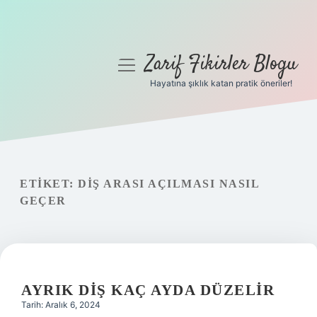
Zarif Fikirler Blogu
menüyü
aç
Hayatına şıklık katan pratik öneriler!
Anasayfa
Gizlilik Politikası
Yasal Uyarı
ETIKET:
DIŞ ARASI AÇILMASI NASIL
GEÇER
Hakkımızda
AYRIK DIŞ KAÇ AYDA DÜZELIR
Tarih: Aralık 6, 2024