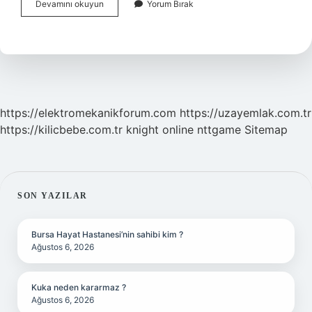
Ayrık
Devamını okuyun
Yorum Bırak
Diş
Kaç
Ayda
Düzelir
https://elektromekanikforum.com
https://uzayemlak.com.tr
https://kilicbebe.com.tr
knight online
nttgame
Sitemap
SIDEBAR
SON YAZILAR
Bursa Hayat Hastanesi’nin sahibi kim ?
Ağustos 6, 2026
Kuka neden kararmaz ?
Ağustos 6, 2026