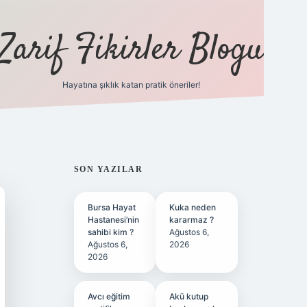
Zarif Fikirler Blogu
Hayatına şıklık katan pratik öneriler!
hiltonbet güncel
tulipbet giriş
SIDEBAR
SON YAZILAR
Bursa Hayat
Kuka neden
Hastanesi’nin
kararmaz ?
sahibi kim ?
Ağustos 6,
Ağustos 6,
2026
2026
Avcı eğitim
Akü kutup