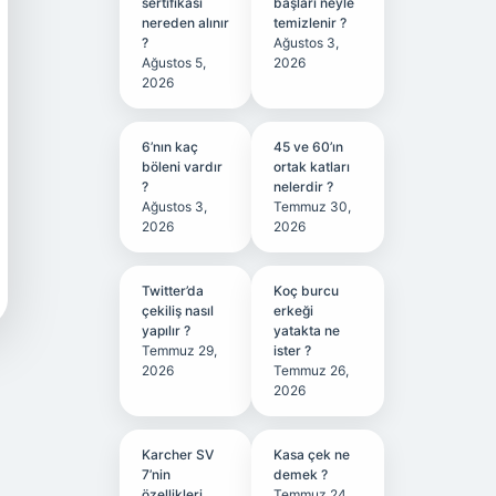
sertifikası
başları neyle
nereden alınır
temizlenir ?
?
Ağustos 3,
Ağustos 5,
2026
2026
6’nın kaç
45 ve 60’ın
böleni vardır
ortak katları
?
nelerdir ?
Ağustos 3,
Temmuz 30,
2026
2026
Twitter’da
Koç burcu
çekiliş nasıl
erkeği
yapılır ?
yatakta ne
Temmuz 29,
ister ?
2026
Temmuz 26,
2026
Karcher SV
Kasa çek ne
7’nin
demek ?
özellikleri
Temmuz 24,