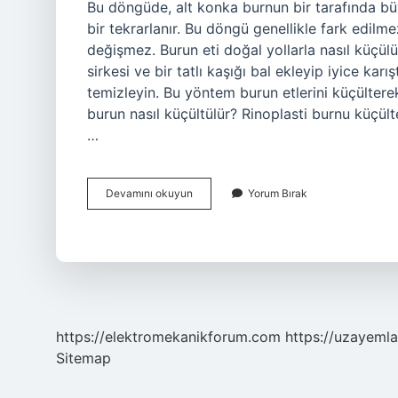
Bu döngüde, alt konka burnun bir tarafında bü
bir tekrarlanır. Bu döngü genellikle fark edi
değişmez. Burun eti doğal yollarla nasıl küçülü
sirkesi ve bir tatlı kaşığı bal ekleyip iyice kar
temizleyin. Bu yöntem burun etlerini küçültere
burun nasıl küçültülür? Rinoplasti burnu küçülteb
…
Burun
Devamını okuyun
Yorum Bırak
Büyümesi
Nasıl
Geçer
https://elektromekanikforum.com
https://uzayemla
Sitemap