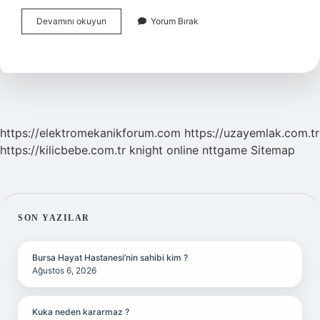
Fransa
Devamını okuyun
Yorum Bırak
Cezayiri
Kaç
Yıl
Sömürdü
https://elektromekanikforum.com
https://uzayemlak.com.tr
https://kilicbebe.com.tr
knight online
nttgame
Sitemap
SIDEBAR
SON YAZILAR
Bursa Hayat Hastanesi’nin sahibi kim ?
Ağustos 6, 2026
Kuka neden kararmaz ?