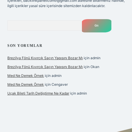
içerikleri,
backlinkpanelicomtr@gmail.com
adresine bildirmeniz halinde,
ilgili içerikler yasal süre içerisinde sitemizden kaldırılacaktır.
Arama
SON YORUMLAR
Brezilya Fönü Kıvırcık Saçın Yapısını Bozar Mı
için
admin
Brezilya Fönü Kıvırcık Saçın Yapısını Bozar Mı
için
Okan
Med Ne Demek Örnek
için
admin
Med Ne Demek Örnek
için
Cengaver
Uçak Bileti Tarih Değiştirme Ne Kadar
için
admin
güncel
tulipbet giriş