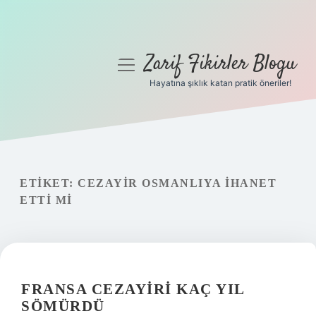
Zarif Fikirler Blogu
menüyü
aç
Hayatına şıklık katan pratik öneriler!
Anasayfa
Gizlilik Politikası
Yasal Uyarı
ETIKET:
CEZAYIR OSMANLIYA IHANET
ETTI MI
Hakkımızda
FRANSA CEZAYIRI KAÇ YIL
SÖMÜRDÜ