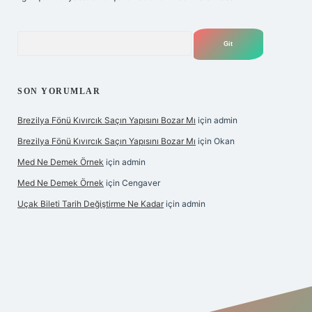
Arama
SON YORUMLAR
Brezilya Fönü Kıvırcık Saçın Yapısını Bozar Mı
için
admin
Brezilya Fönü Kıvırcık Saçın Yapısını Bozar Mı
için
Okan
Med Ne Demek Örnek
için
admin
Med Ne Demek Örnek
için
Cengaver
Uçak Bileti Tarih Değiştirme Ne Kadar
için
admin
bet giriş