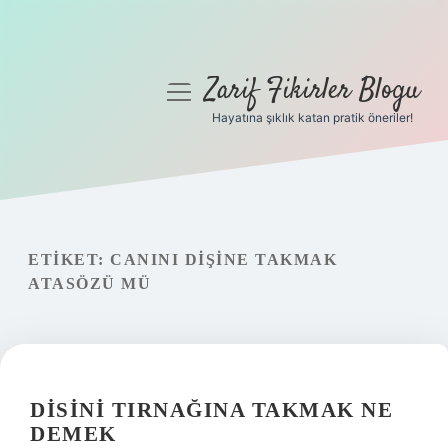
Zarif Fikirler Blogu
menüyü
aç
Hayatına şıklık katan pratik öneriler!
Anasayfa
Gizlilik Politikası
Yasal Uyarı
ETIKET:
CANINI DIŞINE TAKMAK
ATASÖZÜ MÜ
Hakkımızda
DISINI TIRNAĞINA TAKMAK NE
DEMEK