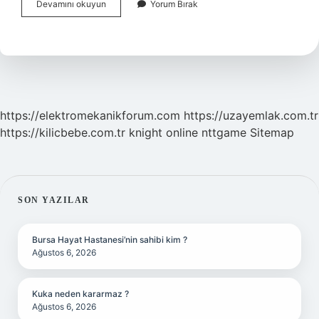
Disini
Devamını okuyun
Yorum Bırak
Tırnağına
Takmak
Ne
Demek
https://elektromekanikforum.com
https://uzayemlak.com.tr
https://kilicbebe.com.tr
knight online
nttgame
Sitemap
SIDEBAR
SON YAZILAR
Bursa Hayat Hastanesi’nin sahibi kim ?
Ağustos 6, 2026
Kuka neden kararmaz ?
Ağustos 6, 2026