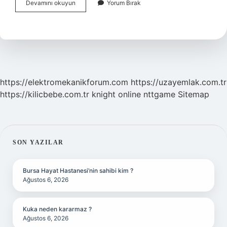
Genleşme
Devamını okuyun
Yorum Bırak
Ne
Demek
9
Sınıf
https://elektromekanikforum.com
https://uzayemlak.com.tr
https://kilicbebe.com.tr
knight online
nttgame
Sitemap
SIDEBAR
SON YAZILAR
Bursa Hayat Hastanesi’nin sahibi kim ?
Ağustos 6, 2026
Kuka neden kararmaz ?
Ağustos 6, 2026