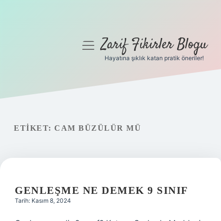
Zarif Fikirler Blogu
menüyü
aç
Hayatına şıklık katan pratik öneriler!
Anasayfa
Gizlilik Politikası
Yasal Uyarı
ETIKET:
CAM BÜZÜLÜR MÜ
Hakkımızda
GENLEŞME NE DEMEK 9 SINIF
Tarih: Kasım 8, 2024