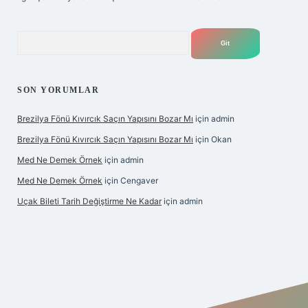
Arama
SON YORUMLAR
Brezilya Fönü Kıvırcık Saçın Yapısını Bozar Mı
için
admin
Brezilya Fönü Kıvırcık Saçın Yapısını Bozar Mı
için
Okan
Med Ne Demek Örnek
için
admin
Med Ne Demek Örnek
için
Cengaver
Uçak Bileti Tarih Değiştirme Ne Kadar
için
admin
pbet giriş