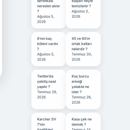
sertifikası
başları neyle
nereden alınır
temizlenir ?
?
Ağustos 3,
Ağustos 5,
2026
2026
6’nın kaç
45 ve 60’ın
böleni vardır
ortak katları
?
nelerdir ?
Ağustos 3,
Temmuz 30,
2026
2026
Twitter’da
Koç burcu
çekiliş nasıl
erkeği
yapılır ?
yatakta ne
Temmuz 29,
ister ?
2026
Temmuz 26,
2026
Karcher SV
Kasa çek ne
7’nin
demek ?
özellikleri
Temmuz 24,