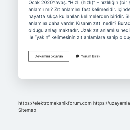
Ocak 2020Yavaş. “Hızlı (hızlı)” – hızlılığın (bi
anlamlı mı? Zıt anlamlısı fast kelimesidir. İçind
hayatta sıkça kullanılan kelimelerden biridir. 
anlamlısı daha vardır. Kısanın zıttı nedir? Bur
olduğu anlaşılmaktadır. Uzak zıt anlamlısı nedi
ile “yakın” kelimesinin zıt anlamlara sahip old
Hızlı
Devamını okuyun
Yorum Bırak
Zıt
Anlamlı
Ne
https://elektromekanikforum.com
https://uzayemla
Sitemap