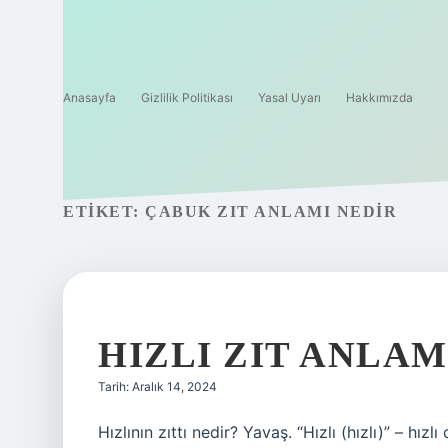
Anasayfa
Gizlilik Politikası
Yasal Uyarı
Hakkımızda
ETIKET:
ÇABUK ZIT ANLAMI NEDIR
HIZLI ZIT ANLAM
Tarih: Aralık 14, 2024
Hızlının zıttı nedir? Yavaş. “Hızlı (hızlı)” – hı