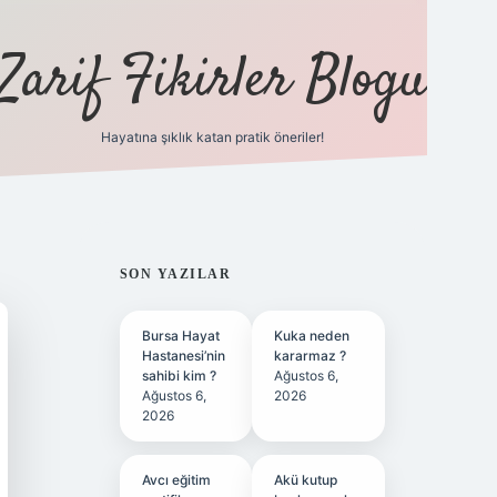
Zarif Fikirler Blogu
Hayatına şıklık katan pratik öneriler!
hiltonbet güncel
tulipbet gir
SIDEBAR
SON YAZILAR
Bursa Hayat
Kuka neden
Hastanesi’nin
kararmaz ?
sahibi kim ?
Ağustos 6,
Ağustos 6,
2026
2026
Avcı eğitim
Akü kutup