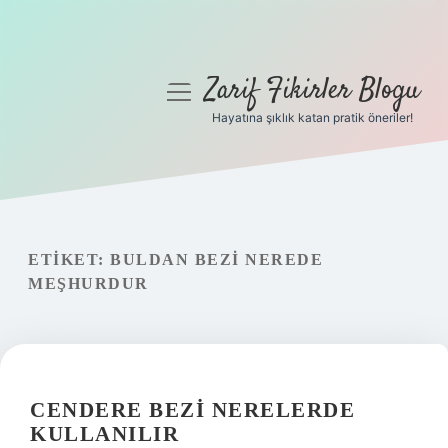
Zarif Fikirler Blogu
menüyü
aç
Hayatına şıklık katan pratik öneriler!
Anasayfa
Gizlilik Politikası
Yasal Uyarı
ETIKET:
BULDAN BEZI NEREDE
MEŞHURDUR
Hakkımızda
CENDERE BEZI NERELERDE
KULLANILIR