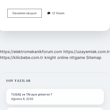
Cendere
Devamını okuyun
12 Yorum
Bezi
Nerelerde
Kullanılır
https://elektromekanikforum.com
https://uzayemlak.com.tr
https://kilicbebe.com.tr
knight online
nttgame
Sitemap
SIDEBAR
SON YAZILAR
TUSAŞ ve TAI aynı şirket mi ?
Ağustos 8, 2026