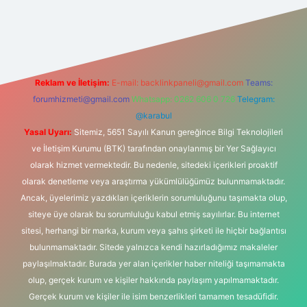
bet giriş
Reklam ve İletişim:
E-mail:
backlinkpaneli@gmail.com
Teams:
forumhizmeti@gmail.com
Whatsapp: 0262 606 0 726
Telegram:
@karabul
Yasal Uyarı:
Sitemiz, 5651 Sayılı Kanun gereğince Bilgi Teknolojileri
ve İletişim Kurumu (BTK) tarafından onaylanmış bir Yer Sağlayıcı
olarak hizmet vermektedir. Bu nedenle, sitedeki içerikleri proaktif
olarak denetleme veya araştırma yükümlülüğümüz bulunmamaktadır.
Ancak, üyelerimiz yazdıkları içeriklerin sorumluluğunu taşımakta olup,
siteye üye olarak bu sorumluluğu kabul etmiş sayılırlar. Bu internet
sitesi, herhangi bir marka, kurum veya şahıs şirketi ile hiçbir bağlantısı
bulunmamaktadır. Sitede yalnızca kendi hazırladığımız makaleler
paylaşılmaktadır. Burada yer alan içerikler haber niteliği taşımamakta
olup, gerçek kurum ve kişiler hakkında paylaşım yapılmamaktadır.
Gerçek kurum ve kişiler ile isim benzerlikleri tamamen tesadüfidir.