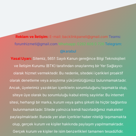
ltonbet güncel
tulipbet giriş
Reklam ve İletişim:
E-mail:
backlinkpaneli@gmail.com
Teams:
forumhizmeti@gmail.com
Whatsapp: 0262 606 0 726
Telegram:
@karabul
Yasal Uyarı:
Sitemiz, 5651 Sayılı Kanun gereğince Bilgi Teknolojileri
ve İletişim Kurumu (BTK) tarafından onaylanmış bir Yer Sağlayıcı
olarak hizmet vermektedir. Bu nedenle, sitedeki içerikleri proaktif
olarak denetleme veya araştırma yükümlülüğümüz bulunmamaktadır.
Ancak, üyelerimiz yazdıkları içeriklerin sorumluluğunu taşımakta olup,
siteye üye olarak bu sorumluluğu kabul etmiş sayılırlar. Bu internet
sitesi, herhangi bir marka, kurum veya şahıs şirketi ile hiçbir bağlantısı
bulunmamaktadır. Sitede yalnızca kendi hazırladığımız makaleler
paylaşılmaktadır. Burada yer alan içerikler haber niteliği taşımamakta
olup, gerçek kurum ve kişiler hakkında paylaşım yapılmamaktadır.
Gerçek kurum ve kişiler ile isim benzerlikleri tamamen tesadüfidir.