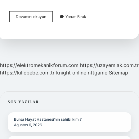
Zeytinyağlı
Devamını okuyun
Yorum Bırak
Börülce
Hangi
Şehre
Ait
https://elektromekanikforum.com
https://uzayemlak.com.tr
https://kilicbebe.com.tr
knight online
nttgame
Sitemap
SIDEBAR
SON YAZILAR
Bursa Hayat Hastanesi’nin sahibi kim ?
Ağustos 6, 2026