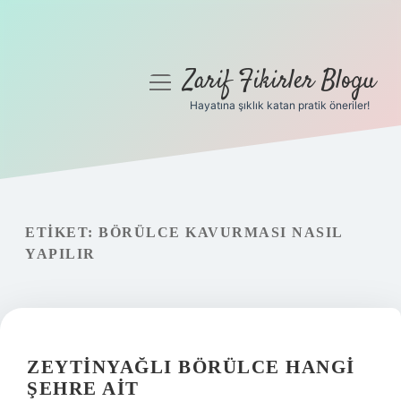
Zarif Fikirler Blogu
menüyü
aç
Hayatına şıklık katan pratik öneriler!
Anasayfa
Gizlilik Politikası
Yasal Uyarı
ETIKET:
BÖRÜLCE KAVURMASI NASIL
YAPILIR
Hakkımızda
ZEYTINYAĞLI BÖRÜLCE HANGI
ŞEHRE AIT