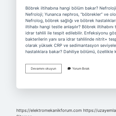
Böbrek iltihabına hangi bölüm bakar? Nefroloji, b
Nefroloji; Yunanca nephros, “böbrekler” ve olog
Nefrolog, böbrek sağlığı ve böbrek hastalıkla
iltihabı hangi testle anlaşılır? Böbrek iltihabını
idrar tahlili ile tespit edilebilir. Enfeksiyonu
bakterilerin yanı sıra idrar tahlilinde nitrit+ t
olarak yüksek CRP ve sedimantasyon seviyeleri
hastalıklara bakar? Dahiliye bölümü, özellikle 
Böbrek
Devamını okuyun
Yorum Bırak
Iltihabı
Için
Hangi
Doktora
Gidilmeli
https://elektromekanikforum.com
https://uzayemla