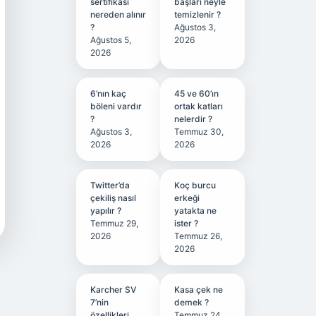
sertifikası
başları neyle
nereden alınır
temizlenir ?
?
Ağustos 3,
Ağustos 5,
2026
2026
6’nın kaç
45 ve 60’ın
böleni vardır
ortak katları
?
nelerdir ?
Ağustos 3,
Temmuz 30,
2026
2026
Twitter’da
Koç burcu
çekiliş nasıl
erkeği
yapılır ?
yatakta ne
Temmuz 29,
ister ?
2026
Temmuz 26,
2026
Karcher SV
Kasa çek ne
7’nin
demek ?
özellikleri
Temmuz 24,