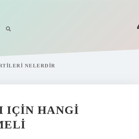
RTILERI NELERDIR
 IÇIN HANGI
MELI