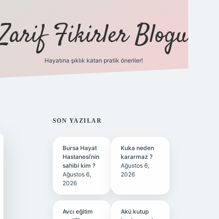
Zarif Fikirler Blogu
Hayatına şıklık katan pratik öneriler!
hiltonbet gü
SIDEBAR
SON YAZILAR
Bursa Hayat
Kuka neden
Hastanesi’nin
kararmaz ?
sahibi kim ?
Ağustos 6,
Ağustos 6,
2026
2026
Avcı eğitim
Akü kutup