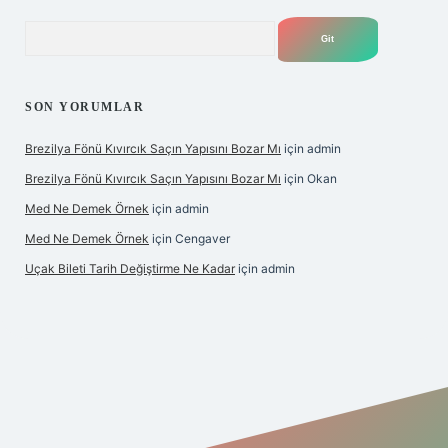
Arama
SON YORUMLAR
Brezilya Fönü Kıvırcık Saçın Yapısını Bozar Mı
için
admin
Brezilya Fönü Kıvırcık Saçın Yapısını Bozar Mı
için
Okan
Med Ne Demek Örnek
için
admin
Med Ne Demek Örnek
için
Cengaver
Uçak Bileti Tarih Değiştirme Ne Kadar
için
admin
ltonbet güncel
tulipbet giriş