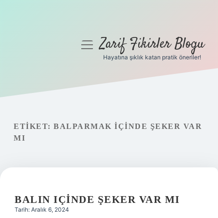
Zarif Fikirler Blogu
menüyü
aç
Hayatına şıklık katan pratik öneriler!
Anasayfa
Gizlilik Politikası
Yasal Uyarı
ETIKET:
BALPARMAK IÇINDE ŞEKER VAR
MI
Hakkımızda
BALIN IÇINDE ŞEKER VAR MI
Tarih: Aralık 6, 2024