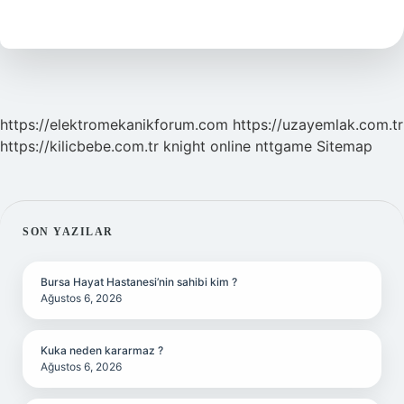
Şeker
Var
Mı
https://elektromekanikforum.com
https://uzayemlak.com.tr
https://kilicbebe.com.tr
knight online
nttgame
Sitemap
SIDEBAR
SON YAZILAR
Bursa Hayat Hastanesi’nin sahibi kim ?
Ağustos 6, 2026
Kuka neden kararmaz ?
Ağustos 6, 2026