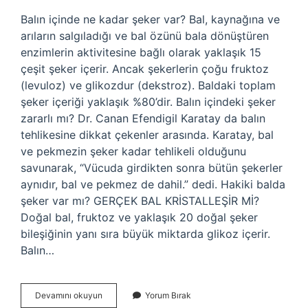
Balın içinde ne kadar şeker var? Bal, kaynağına ve
arıların salgıladığı ve bal özünü bala dönüştüren
enzimlerin aktivitesine bağlı olarak yaklaşık 15
çeşit şeker içerir. Ancak şekerlerin çoğu fruktoz
(levuloz) ve glikozdur (dekstroz). Baldaki toplam
şeker içeriği yaklaşık %80’dir. Balın içindeki şeker
zararlı mı? Dr. Canan Efendigil Karatay da balın
tehlikesine dikkat çekenler arasında. Karatay, bal
ve pekmezin şeker kadar tehlikeli olduğunu
savunarak, “Vücuda girdikten sonra bütün şekerler
aynıdır, bal ve pekmez de dahil.” dedi. Hakiki balda
şeker var mı? GERÇEK BAL KRİSTALLEŞİR Mİ?
Doğal bal, fruktoz ve yaklaşık 20 doğal şeker
bileşiğinin yanı sıra büyük miktarda glikoz içerir.
Balın…
Balın
Devamını okuyun
Yorum Bırak
Içinde