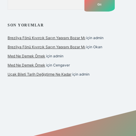
Arama
SON YORUMLAR
Brezilya Fönü Kıvırcık Saçın Yapısını Bozar Mı
için
admin
Brezilya Fönü Kıvırcık Saçın Yapısını Bozar Mı
için
Okan
Med Ne Demek Örnek
için
admin
Med Ne Demek Örnek
için
Cengaver
Uçak Bileti Tarih Değiştirme Ne Kadar
için
admin
ltonbet güncel
tulipbet giriş