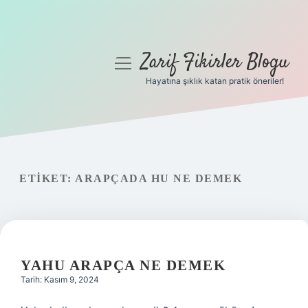
Zarif Fikirler Blogu
menüyü
aç
Hayatına şıklık katan pratik öneriler!
Anasayfa
Gizlilik Politikası
Yasal Uyarı
ETIKET:
ARAPÇADA HU NE DEMEK
Hakkımızda
YAHU ARAPÇA NE DEMEK
Tarih: Kasım 9, 2024