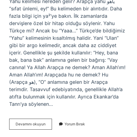
Yahu kelimesi nereden gelir? Arapça yāhū ياهو
“sıfat ünlemi, ey!” Bu kelimeden bir alıntıdır. Daha
fazla bilgi için ya²’ye bakın. İlk zamanlarda
dervişlere özel bir hitap olduğu söylenir. Yahu
Türkçe mi? Ancak bu “Yaaa…” Türkçe’de bildiğimiz
“Yahu” kelimesinin kısaltılmış halidir. Yani “Ulan”
gibi bir argo kelimedir, ancak daha az ciddiyet
içerir. Genellikle şu şekilde kullanılır: “Hey, bana
bak, bana bak” anlamına gelen bir bağırış: “Vay
canına! Ya Allah Arapça ne demek? Aman Allah’ım!
Aman Allah’ım! Arapçada hu ne demek? Hu
(Arapça هو), “O” anlamına gelen bir Arapça
terimdir. Tasavvuf edebiyatında, genellikle Allah’a
atıfta bulunmak için kullanılır. Ayrıca Ekankar’da
Tanrı’ya söylenen…
Yahu
Devamını okuyun
Yorum Bırak
Arapça
Ne