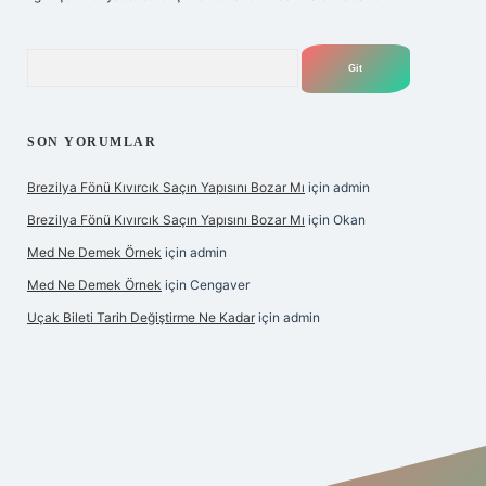
Arama
SON YORUMLAR
Brezilya Fönü Kıvırcık Saçın Yapısını Bozar Mı
için
admin
Brezilya Fönü Kıvırcık Saçın Yapısını Bozar Mı
için
Okan
Med Ne Demek Örnek
için
admin
Med Ne Demek Örnek
için
Cengaver
Uçak Bileti Tarih Değiştirme Ne Kadar
için
admin
bet giriş