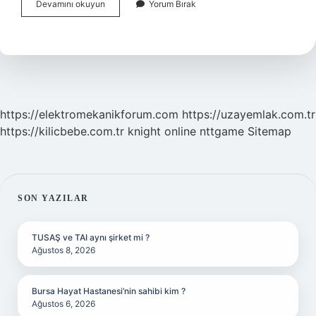
Antrepo
Devamını okuyun
Yorum Bırak
Elemanı
Ne
Iş
Yapar
https://elektromekanikforum.com
https://uzayemlak.com.tr
https://kilicbebe.com.tr
knight online
nttgame
Sitemap
SIDEBAR
SON YAZILAR
TUSAŞ ve TAI aynı şirket mi ?
Ağustos 8, 2026
Bursa Hayat Hastanesi’nin sahibi kim ?
Ağustos 6, 2026