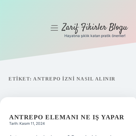
Zarif Fikirler Blogu
menüyü
aç
Hayatına şıklık katan pratik öneriler!
Anasayfa
Gizlilik Politikası
Yasal Uyarı
ETIKET:
ANTREPO IZNI NASIL ALINIR
Hakkımızda
ANTREPO ELEMANI NE IŞ YAPAR
Tarih: Kasım 11, 2024