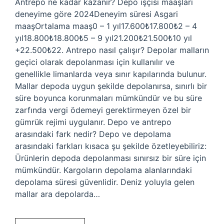
Antrepo ne kadar kazanır? Depo işçisi maaşları
deneyime göre 2024Deneyim süresi Asgari
maaşOrtalama maaş0 – 1 yıl17.600₺17.800₺2 – 4
yıl18.800₺18.800₺5 – 9 yıl21.200₺21.500₺10 yıl
+22.500₺22. Antrepo nasıl çalışır? Depolar malların
geçici olarak depolanması için kullanılır ve
genellikle limanlarda veya sınır kapılarında bulunur.
Mallar depoda uygun şekilde depolanırsa, sınırlı bir
süre boyunca korunmaları mümkündür ve bu süre
zarfında vergi ödemeyi gerektirmeyen özel bir
gümrük rejimi uygulanır. Depo ve antrepo
arasındaki fark nedir? Depo ve depolama
arasındaki farkları kısaca şu şekilde özetleyebiliriz:
Ürünlerin depoda depolanması sınırsız bir süre için
mümkündür. Kargoların depolama alanlarındaki
depolama süresi güvenlidir. Deniz yoluyla gelen
mallar ara depolarda…