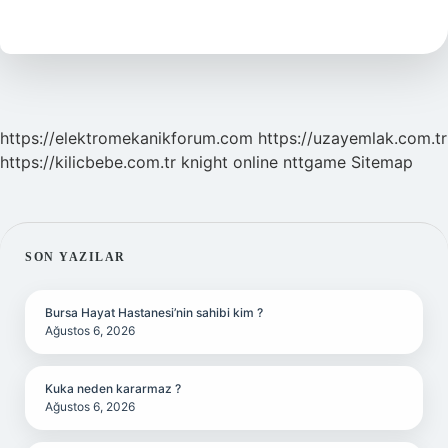
ameliyat
nedir
https://elektromekanikforum.com
https://uzayemlak.com.tr
https://kilicbebe.com.tr
knight online
nttgame
Sitemap
SIDEBAR
SON YAZILAR
Bursa Hayat Hastanesi’nin sahibi kim ?
Ağustos 6, 2026
Kuka neden kararmaz ?
Ağustos 6, 2026