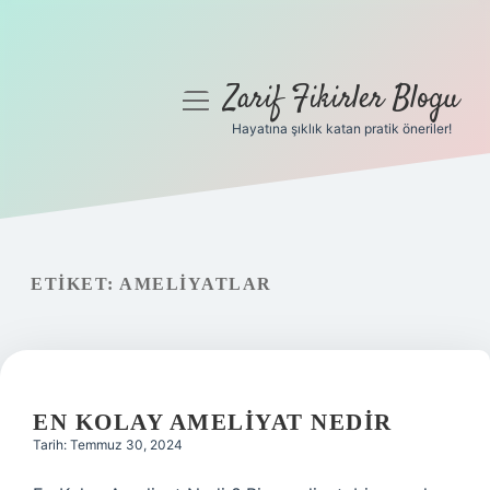
Zarif Fikirler Blogu
menüyü
aç
Hayatına şıklık katan pratik öneriler!
Anasayfa
Gizlilik Politikası
Yasal Uyarı
ETIKET:
AMELIYATLAR
Hakkımızda
EN KOLAY AMELIYAT NEDIR
Tarih: Temmuz 30, 2024