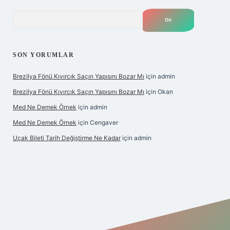
Arama
SON YORUMLAR
Brezilya Fönü Kıvırcık Saçın Yapısını Bozar Mı
için
admin
Brezilya Fönü Kıvırcık Saçın Yapısını Bozar Mı
için
Okan
Med Ne Demek Örnek
için
admin
Med Ne Demek Örnek
için
Cengaver
Uçak Bileti Tarih Değiştirme Ne Kadar
için
admin
el
tulipbet giriş