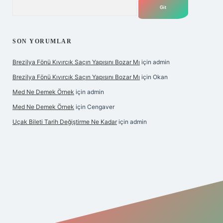
Arama
SON YORUMLAR
Brezilya Fönü Kıvırcık Saçın Yapısını Bozar Mı
için
admin
Brezilya Fönü Kıvırcık Saçın Yapısını Bozar Mı
için
Okan
Med Ne Demek Örnek
için
admin
Med Ne Demek Örnek
için
Cengaver
Uçak Bileti Tarih Değiştirme Ne Kadar
için
admin
bet giriş