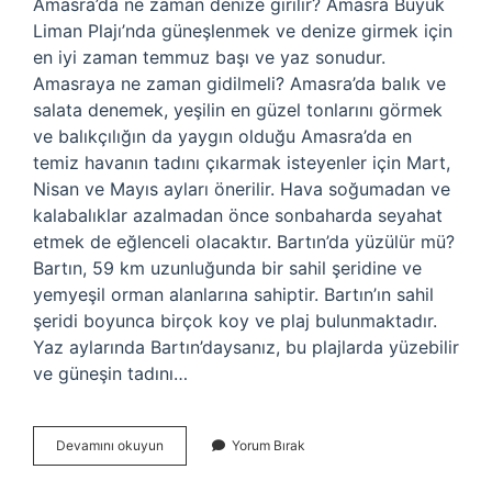
Amasra’da ne zaman denize girilir? Amasra Büyük
Liman Plajı’nda güneşlenmek ve denize girmek için
en iyi zaman temmuz başı ve yaz sonudur.
Amasraya ne zaman gidilmeli? Amasra’da balık ve
salata denemek, yeşilin en güzel tonlarını görmek
ve balıkçılığın da yaygın olduğu Amasra’da en
temiz havanın tadını çıkarmak isteyenler için Mart,
Nisan ve Mayıs ayları önerilir. Hava soğumadan ve
kalabalıklar azalmadan önce sonbaharda seyahat
etmek de eğlenceli olacaktır. Bartın’da yüzülür mü?
Bartın, 59 km uzunluğunda bir sahil şeridine ve
yemyeşil orman alanlarına sahiptir. Bartın’ın sahil
şeridi boyunca birçok koy ve plaj bulunmaktadır.
Yaz aylarında Bartın’daysanız, bu plajlarda yüzebilir
ve güneşin tadını…
Amasrada
Devamını okuyun
Yorum Bırak
Denize
Girilir