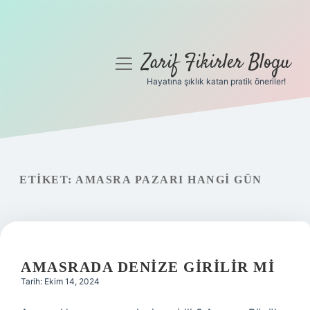
Zarif Fikirler Blogu
menüyü
aç
Hayatına şıklık katan pratik öneriler!
Anasayfa
Gizlilik Politikası
Yasal Uyarı
ETIKET:
AMASRA PAZARI HANGI GÜN
Hakkımızda
AMASRADA DENIZE GIRILIR MI
Tarih: Ekim 14, 2024